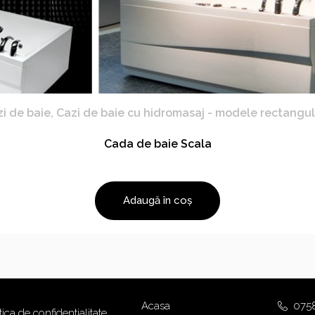
i de baie
,
Cazi de baie cu hidromasaj - modele rectangu
Cada de baie Scala
Adaugă în coș
Acasa
075
tica de confidentialitate