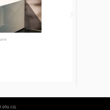
lare
8 969 235