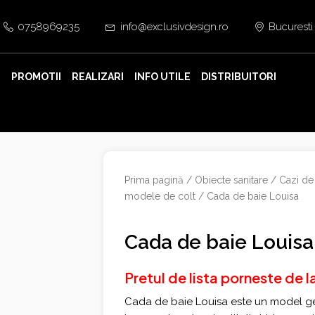
0758969235
info@exclusivdesign.ro
Bucuresti
E
PROMOTII
REALIZARI
INFO UTILE
DISTRIBUITORI
Prima pagină
/
Obiecte sanitare
/
Cazi de
modele de colt
/ Cada de baie Louisa
Cada de baie Louisa
Pretul de lista porneste de 
Cada de baie Louisa este un model g