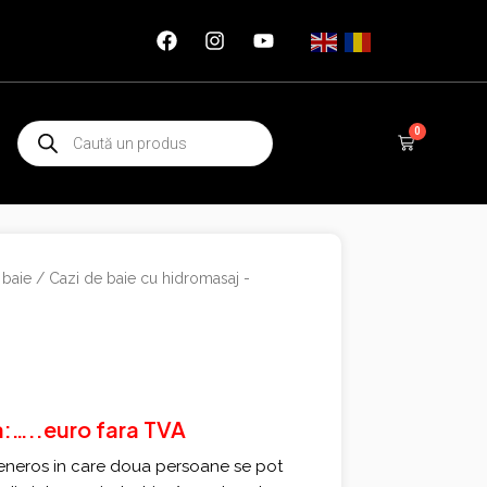
Products
0
Cart
search
 baie
/
Cazi de baie cu hidromasaj -
la:…..euro fara TVA
eneros in care doua persoane se pot