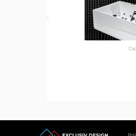
Caz
Poli