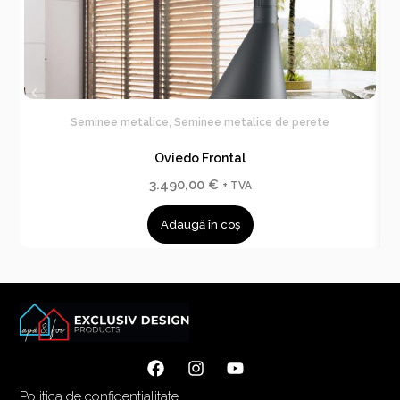
Seminee metalice
,
Seminee metalice de perete
Oviedo Frontal
3.490,00
€
+ TVA
Adaugă în coș
Politica de confidentialitate