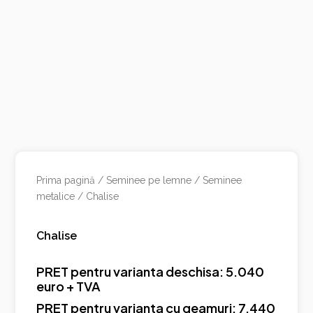
Prima pagină
/
Seminee pe lemne
/
Seminee
metalice
/ Chalise
Chalise
PRET pentru varianta deschisa: 5.040
euro + TVA
PRET pentru varianta cu geamuri: 7.440