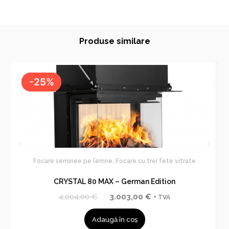
Produse similare
-25%
-25%
Focare seminee pe lemne
,
Focare cu trei fete vitrate
CRYSTAL 80 MAX – German Edition
P
P
4.004,00
€
3.003,00
€
+ TVA
r
r
Adaugă în coș
e
e