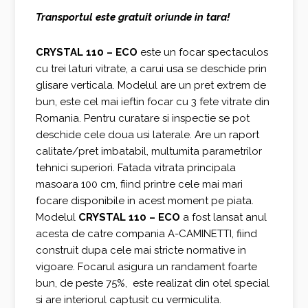
inițial
curent
Transportul este gratuit oriunde in tara!
a
este:
fost:
2.163,00 €.
CRYSTAL 110 – ECO
este un focar spectaculos
cu trei laturi vitrate, a carui usa se deschide prin
2.884,00 €.
glisare verticala. Modelul are un pret extrem de
bun, este cel mai ieftin focar cu 3 fete vitrate din
Romania. Pentru curatare si inspectie se pot
deschide cele doua usi laterale. Are un raport
calitate/pret imbatabil, multumita parametrilor
tehnici superiori. Fatada vitrata principala
masoara 100 cm, fiind printre cele mai mari
focare disponibile in acest moment pe piata.
Modelul
CRYSTAL 110 – ECO
a fost lansat anul
acesta de catre compania A-CAMINETTI, fiind
construit dupa cele mai stricte normative in
vigoare. Focarul asigura un randament foarte
bun, de peste 75%, este realizat din otel special
si are interiorul captusit cu vermiculita.