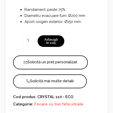
Randament: peste 75%
Diametru evacuare fum: Ø200 mm
Aport oxigen exterior: Ø150 mm
Cantitate
Adaugă
CRYSTAL
în coș
110
-
ECO
Solicită un preț personalizat
Solicită mai multe detalii
Cod produs: CRYSTAL 110 - ECO
Categorie:
Focare cu trei fete vitrate