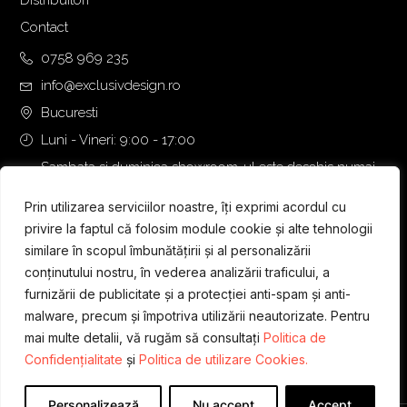
Distribuitori
0
,
Contact
4
0
,
0
0758 969 235
0
info@exclusivdesign.ro
0
€
Bucuresti
.
Luni - Vineri: 9:00 - 17:00
€
.
Sambata si duminica showroom-ul este deschis numai
daca intalnirea se programeaza telefonic cu o zi inainte.
Prin utilizarea serviciilor noastre, îți exprimi acordul cu
privire la faptul că folosim module cookie și alte tehnologii
similare în scopul îmbunătățirii și al personalizării
conținutului nostru, în vederea analizării traficului, a
furnizării de publicitate și a protecției anti-spam și anti-
malware, precum și împotriva utilizării neautorizate. Pentru
mai multe detalii, vă rugăm să consultați
Politica de
Confidențialitate
și
Politica de utilizare Cookies.
Personalizează
Nu accept
Accept