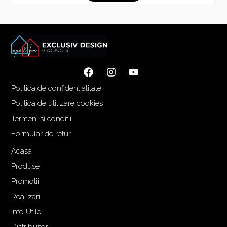
ț
ț
u
u
l
l
i
c
n
u
i
r
ț
e
Politica de confidentialitate
i
n
a
t
Politica de utilizare cookies
l
e
Termeni si conditii
a
s
Formular de retur
f
t
o
e
Acasa
s
:
Produse
t
3
Promotii
:
.
Realizari
4
0
.
0
Info Utile
0
3