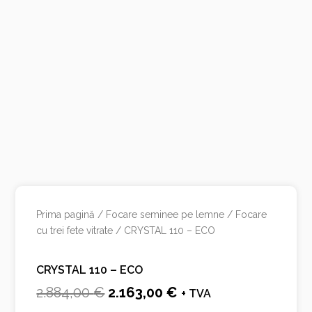
Prima pagină
/
Focare seminee pe lemne
/
Focare
cu trei fete vitrate
/ CRYSTAL 110 – ECO
CRYSTAL 110 – ECO
Prețul
Prețul
2.884,00
€
2.163,00
€
+ TVA