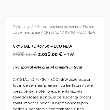
Prima pagină
/
Focare seminee pe lemne
/
Focare
cu trei fete vitrate
/ CRYSTAL 3D 50/60 – ECO NEW
CRYSTAL 3D 50/60 – ECO NEW
Prețul
Prețul
2.688,00
€
2.016,00
€
+ TVA
inițial
curent
T
ransportul este gratuit oriunde in tara!
a
este:
fost:
2.016,00 €.
CRYSTAL 3D 50/60 – ECO NEW 2026 este un
focar de șemineu premium cu trei laturi vitrate,
2.688,00 €.
creat pentru a oferi o experiență vizuală
spectaculoasă și un plus de eleganță oricărui
spațiu modern. Modelul impresionează prin
designul panoramic contemporan și prin