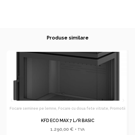
Produse similare
Focare seminee pe lemne
,
Focare cu doua fete vitrate
,
Promotii
KFD ECO MAX 7 L/R BASIC
1.290,00
€
+ TVA