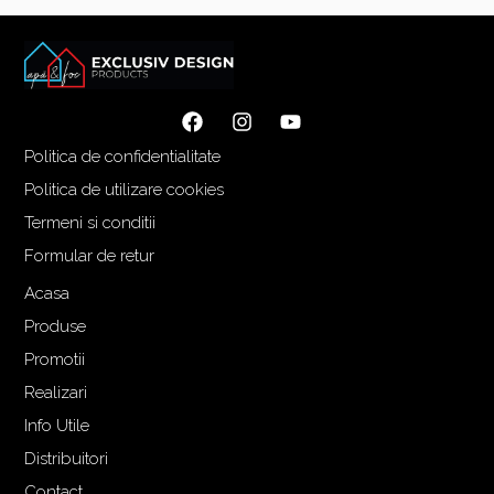
l
l
i
c
n
u
i
r
ț
e
Politica de confidentialitate
i
n
a
t
Politica de utilizare cookies
l
e
Termeni si conditii
a
s
Formular de retur
f
t
o
e
Acasa
s
:
Produse
t
4
Promotii
:
.
Realizari
6
5
.
3
Info Utile
0
6
Distribuitori
4
,
Contact