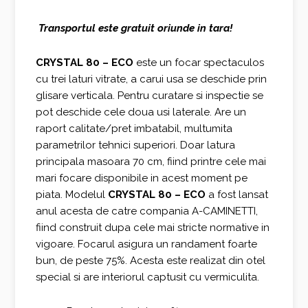
inițial
curent
Transportul este gratuit oriunde in tara!
a
este:
fost:
1.806,00 €.
CRYSTAL 80 – ECO
este un focar spectaculos
cu trei laturi vitrate, a carui usa se deschide prin
2.408,00 €.
glisare verticala. Pentru curatare si inspectie se
pot deschide cele doua usi laterale. Are un
raport calitate/pret imbatabil, multumita
parametrilor tehnici superiori. Doar latura
principala masoara 70 cm, fiind printre cele mai
mari focare disponibile in acest moment pe
piata. Modelul
CRYSTAL 80 – ECO
a fost lansat
anul acesta de catre compania A-CAMINETTI,
fiind construit dupa cele mai stricte normative in
vigoare. Focarul asigura un randament foarte
bun, de peste 75%. Acesta este realizat din otel
special si are interiorul captusit cu vermiculita.