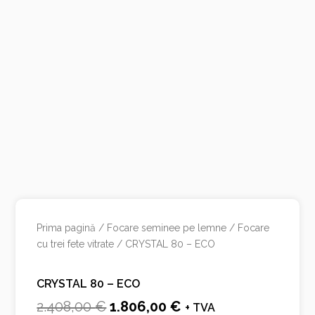
Prima pagină
/
Focare seminee pe lemne
/
Focare
cu trei fete vitrate
/ CRYSTAL 80 – ECO
CRYSTAL 80 – ECO
Prețul
Prețul
2.408,00
€
1.806,00
€
+ TVA