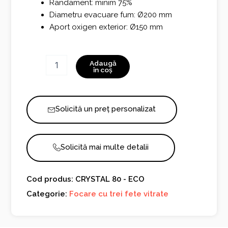
Randament: minim 75%
Diametru evacuare fum: Ø200 mm
Aport oxigen exterior: Ø150 mm
Cantitate
Adaugă
CRYSTAL
în coș
80
-
ECO
Solicită un preț personalizat
Solicită mai multe detalii
Cod produs: CRYSTAL 80 - ECO
Categorie:
Focare cu trei fete vitrate