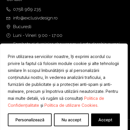
8
0
,
0
0758 969 235
0
info@exclusivdesign.ro
0
€
Bucuresti
.
Luni - Vineri: 9:00 - 17:00
€
.
Sambata si duminica showroom-ul este deschis numai
daca intalnirea se programeaza telefonic cu o zi inainte.
Prin utilizarea serviciilor noastre, îți exprimi acordul cu
privire la faptul că folosim module cookie și alte tehnologii
similare în scopul îmbunătățirii și al personalizării
conținutului nostru, în vederea analizării traficului, a
furnizării de publicitate și a protecției anti-spam și anti-
malware, precum și împotriva utilizării neautorizate. Pentru
mai multe detalii, vă rugăm să consultați
Politica de
Confidențialitate
și
Politica de utilizare Cookies.
Personalizează
Nu accept
Accept
Designed & Developed by
WEDEV IT