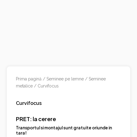
Prima pagină
/
Seminee pe lemne
/
Seminee
metalice
/ Curvifocus
Curvifocus
PRET: la cerere
Transportul si montajul sunt gratuite oriunde in
tara!