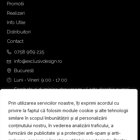
Promotii
Realizari
Info Utile
Distribuitori
Contact
0758 969 235
info@exclusivdesign.ro
Bucuresti
Luni - Vineri: 9:00 - 17:00
Sambata si duminica showroom-ul este deschis numai
daca intalnirea se programeaza telefonic cu o zi inainte.
Prin utilizarea serviciilor noastre, îți exprimi acordul cu
privire la faptul că folosim module cookie și alte tehnologii
similare în scopul îmbunătățirii și al personalizării
conținutului nostru, în vederea analizării traficului, a
furnizării de publicitate și a protecției anti-spam și anti-