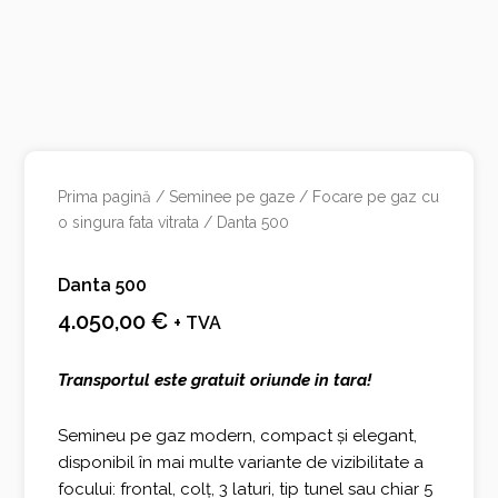
Prima pagină
/
Seminee pe gaze
/
Focare pe gaz cu
o singura fata vitrata
/ Danta 500
Danta 500
4.050,00
€
+ TVA
Transportul este gratuit oriunde in tara!
Semineu pe gaz modern, compact și elegant,
disponibil în mai multe variante de vizibilitate a
focului: frontal, colț, 3 laturi, tip tunel sau chiar 5