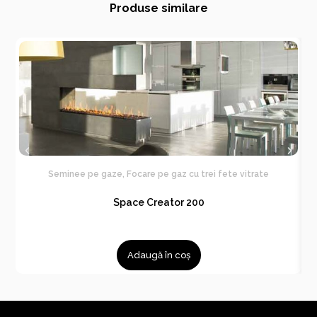
Produse similare
Seminee pe gaze
,
Focare pe gaz cu trei fete vitrate
Space Creator 200
Adaugă în coș