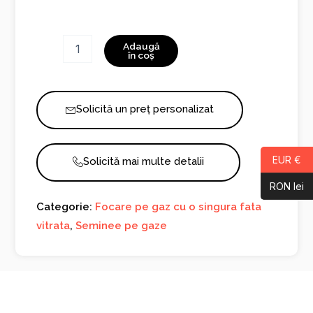
Cantitate
Adaugă
Danta
în coș
500
Solicită un preț personalizat
EUR €
Solicită mai multe detalii
RON lei
Categorie:
Focare pe gaz cu o singura fata
vitrata
,
Seminee pe gaze