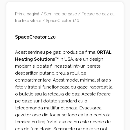
Prima pagină
/
Seminee pe gaze
/
Focare pe gaz cu
trei fete vitrate
/ SpaceCreator 120
SpaceCreator 120
Acest semineu pe gaz, produs de firma
ORTAL
Heating Solutions™
in USA, are un design
modern si poate fi incastrat intr-un perete
despartitor, putand prelua rolul de
compartimentare. Acest model minimalist are 3
fete vitrate si functioneaza cu gaze, racordat la
o butelie sau la reteaua de gaz. Aceste focare
pe gaze sunt dotate standard cu o
telecomanda multifunctionala. Evacuarea
gazelor arse din focar se face ca la o centrala
termica cu tiraj fortat asa ca nu este nevoie de
cos de fum clasic. Semineele pe gaze se pot