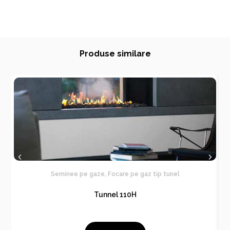
Produse similare
Seminee pe gaze
,
Focare pe gaz tip tunel
Tunnel 110H