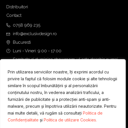
Distribuitori
Contact
0758 969 235
info@exclusivdesign.ro
Bucuresti
Luni - Vineri: 9:00 - 17:00
Sambata si duminica showroom-ul este deschis numai
daca intalnirea se programeaza telefonic cu o zi inainte.
Prin utilizarea serviciilor noastre, îți exprimi acordul cu
privire la faptul că folosim module cookie și alte tehnologii
similare în scopul îmbunătățirii și al personalizării
conținutului nostru, în vederea analizării traficului, a
furnizării de publicitate și a protecției anti-spam și anti-
malware, precum și împotriva utilizării neautorizate. Pentru
mai multe detalii, vă rugăm să consultați
Politica de
Confidențialitate
și
Politica de utilizare Cookies.