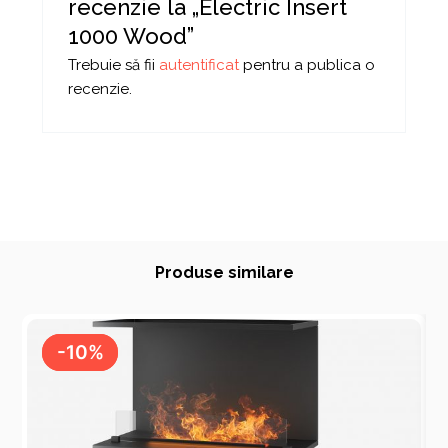
recenzie la „Electric Insert
1000 Wood”
Trebuie să fii
autentificat
pentru a publica o
recenzie.
Produse similare
-10%
-10%