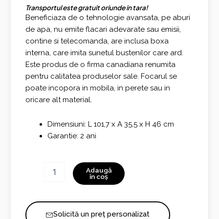
Transportul este gratuit oriunde in tara!
a
este:
Beneficiaza de o tehnologie avansata, pe aburi
fost:
2.210,00 €.
de apa, nu emite flacari adevarate sau emisii,
contine si telecomanda, are inclusa boxa
2.590,00 €.
interna, care imita sunetul bustenilor care ard.
Este produs de o firma canadiana renumita
pentru calitatea produselor sale. Focarul se
poate incopora in mobila, in perete sau in
oricare alt material.
Dimensiuni: L 101,7 x A 35,5 x H 46 cm
Garantie: 2 ani
Cantitate
Adaugă
Electric
în coș
Insert
1000
Wood
Solicită un preț personalizat