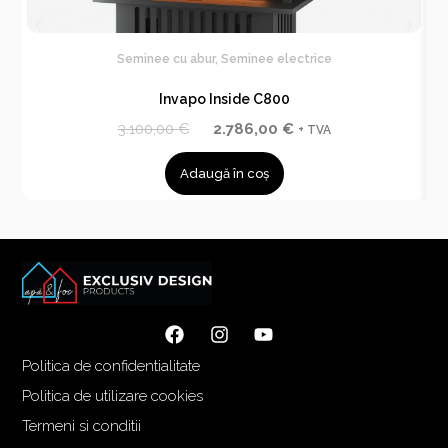
Seminee cu abur
,
Seminee electrice
Invapo Inside C800
P
P
3.100,00
€
2.786,00
€
+ TVA
r
r
Adaugă în coș
e
e
ț
ț
u
u
l
l
i
c
n
u
i
r
ț
e
Politica de confidentialitate
i
n
a
t
Politica de utilizare cookies
l
e
Termeni si conditii
a
s