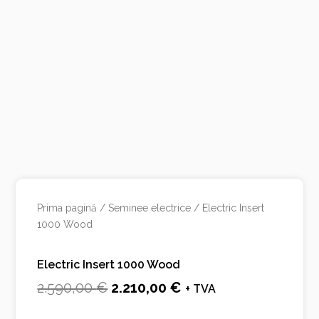
Prima pagină
/
Seminee electrice
/ Electric Insert
1000 Wood
Electric Insert 1000 Wood
Prețul
Prețul
2.590,00
€
2.210,00
€
+ TVA
inițial
curent