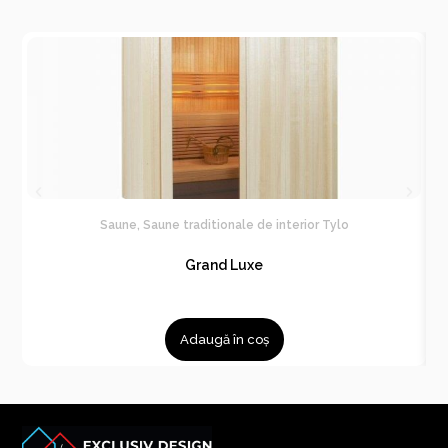
Saune
,
Saune traditionale de interior Tylo
Grand Luxe
Adaugă în coș