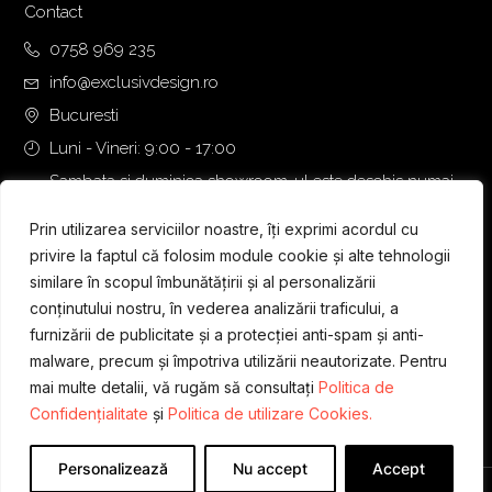
Contact
0758 969 235
info@exclusivdesign.ro
Bucuresti
Luni - Vineri: 9:00 - 17:00
Sambata si duminica showroom-ul este deschis numai
daca intalnirea se programeaza telefonic cu o zi inainte.
Prin utilizarea serviciilor noastre, îți exprimi acordul cu
privire la faptul că folosim module cookie și alte tehnologii
similare în scopul îmbunătățirii și al personalizării
conținutului nostru, în vederea analizării traficului, a
furnizării de publicitate și a protecției anti-spam și anti-
malware, precum și împotriva utilizării neautorizate. Pentru
mai multe detalii, vă rugăm să consultați
Politica de
Confidențialitate
și
Politica de utilizare Cookies.
Personalizează
Nu accept
Accept