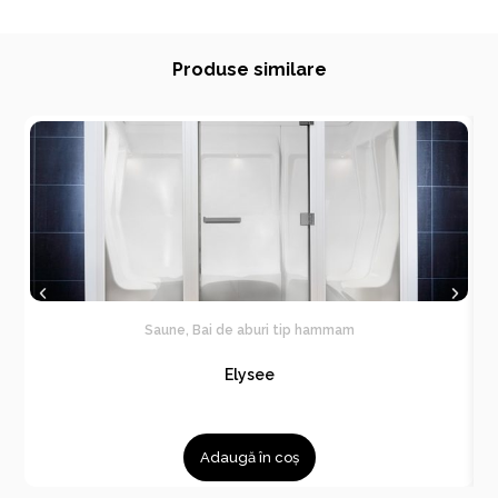
Produse similare
Saune
,
Bai de aburi tip hammam
Elysee
Adaugă în coș