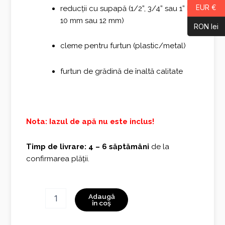
EUR €
reducții cu supapă (1/2”, 3/4” sau 1” la
10 mm sau 12 mm)
RON lei
cleme pentru furtun (plastic/metal)
furtun de grădină de înaltă calitate
Nota: Iazul de apă nu este inclus!
Timp de livrare: 4 – 6 săptămâni
de la
confirmarea plății.
Cantitate
Adaugă
Fantana
în coș
cu
porumbei