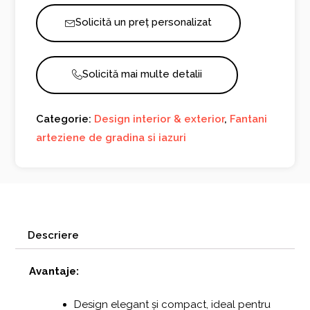
cu
Solicită un preț personalizat
Un
Nivel
1096
Solicită mai multe detalii
Categorie:
Design interior & exterior
,
Fantani
arteziene de gradina si iazuri
Descriere
Avantaje:
Design elegant și compact, ideal pentru