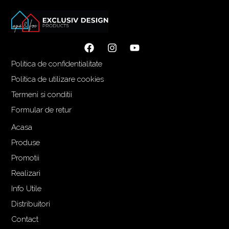
l
l
i
c
n
u
i
r
ț
e
Politica de confidentialitate
i
n
a
t
Politica de utilizare cookies
l
e
Termeni si conditii
a
s
Formular de retur
f
t
o
e
Acasa
s
:
Produse
t
1
Promotii
:
.
Realizari
1
3
.
0
Info Utile
4
5
Distribuitori
4
,
Contact
0
0