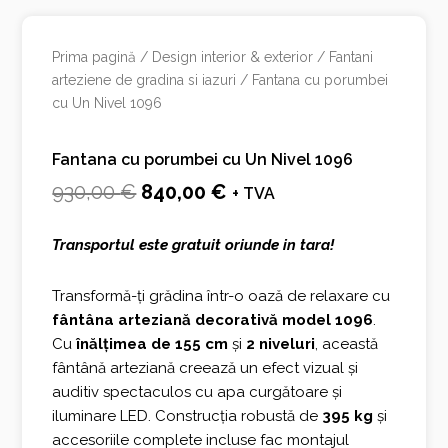
Prima pagină
/
Design interior & exterior
/
Fantani
arteziene de gradina si iazuri
/ Fantana cu porumbei
cu Un Nivel 1096
Fantana cu porumbei cu Un Nivel 1096
Prețul
Prețul
930,00
€
840,00
€
+ TVA
inițial
curent
Transportul este gratuit oriunde in tara!
a
este:
fost:
840,00 €.
Transformă-ți grădina într-o oază de relaxare cu
fântâna arteziană decorativă model 1096
.
930,00 €.
Cu
înălțimea de 155 cm
și
2 niveluri
, această
fântână arteziană creează un efect vizual și
auditiv spectaculos cu apa curgătoare și
iluminare LED. Construcția robustă de
395 kg
și
accesoriile complete incluse fac montajul