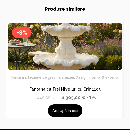
Produse similare
-9%
-9%
Fantani arteziene de gradina si iazuri
,
Design interior & exterior
F
Fantana cu Trei Niveluri cu Crin 1103
P
P
1.440,00
€
1.305,00
€
+ TVA
r
r
Adaugă în coș
e
e
ț
ț
u
u