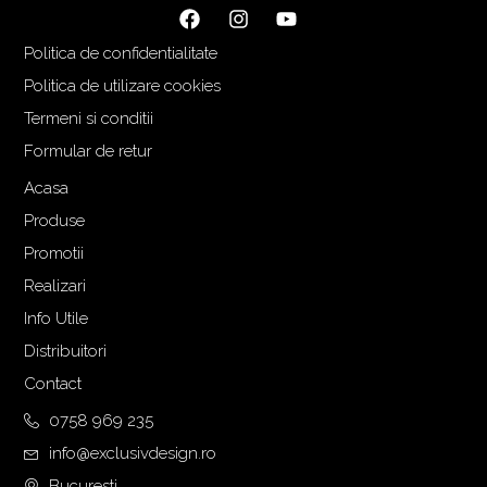
i
r
ț
e
Politica de confidentialitate
i
n
a
t
Politica de utilizare cookies
l
e
Termeni si conditii
a
s
Formular de retur
f
t
o
e
Acasa
s
:
Produse
t
1
Promotii
:
.
Realizari
1
4
.
9
Info Utile
6
5
Distribuitori
5
,
Contact
0
0
,
0
0758 969 235
0
info@exclusivdesign.ro
0
€
Bucuresti