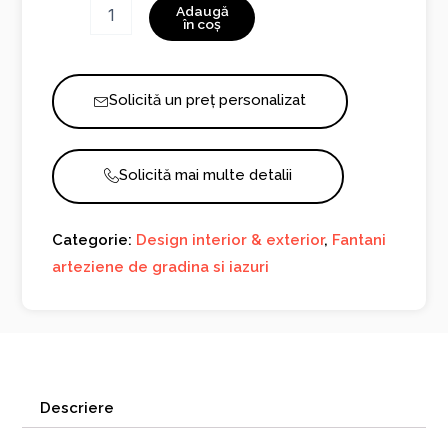
Cantitate
Adaugă
Fantana
în coș
Italiana
1090R
Solicită un preț personalizat
Solicită mai multe detalii
Categorie:
Design interior & exterior
,
Fantani
arteziene de gradina si iazuri
Descriere