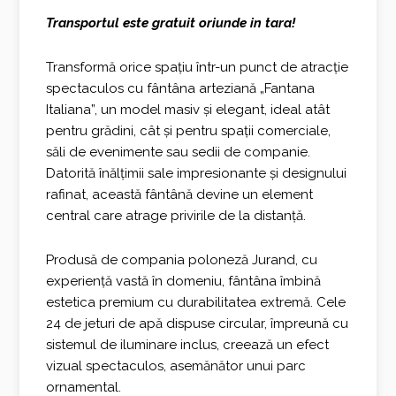
inițial
curent
Transportul este gratuit oriunde in tara!
a
este:
fost:
2.335,00 €.
Transformă orice spațiu într-un punct de atracție
spectaculos cu fântâna arteziană „Fantana
2.594,00 €.
Italiana”, un model masiv și elegant, ideal atât
pentru grădini, cât și pentru spații comerciale,
săli de evenimente sau sedii de companie.
Datorită înălțimii sale impresionante și designului
rafinat, această fântână devine un element
central care atrage privirile de la distanță.
Produsă de compania poloneză Jurand, cu
experiență vastă în domeniu, fântâna îmbină
estetica premium cu durabilitatea extremă. Cele
24 de jeturi de apă dispuse circular, împreună cu
sistemul de iluminare inclus, creează un efect
vizual spectaculos, asemănător unui parc
ornamental.