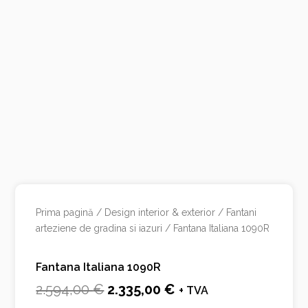
Prima pagină
/
Design interior & exterior
/
Fantani
arteziene de gradina si iazuri
/ Fantana Italiana 1090R
Fantana Italiana 1090R
Prețul
Prețul
2.594,00
€
2.335,00
€
+ TVA