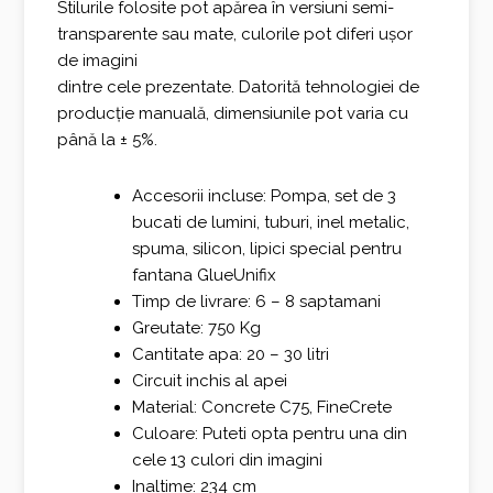
Stilurile folosite pot apărea în versiuni semi-
transparente sau mate, culorile pot diferi ușor
de imagini
dintre cele prezentate. Datorită tehnologiei de
producție manuală, dimensiunile pot varia cu
până la ± 5%.
Accesorii incluse: Pompa, set de 3
bucati de lumini, tuburi, inel metalic,
spuma, silicon, lipici special pentru
fantana GlueUnifix
Timp de livrare: 6 – 8 saptamani
Greutate: 750 Kg
Cantitate apa: 20 – 30 litri
Circuit inchis al apei
Material: Concrete C75, FineCrete
Culoare: Puteti opta pentru una din
cele 13 culori din imagini
Inaltime: 234 cm