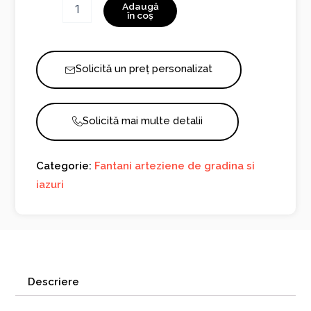
Cantitate
Adaugă
Fantana
în coș
Isabelle
1054R
Solicită un preț personalizat
Solicită mai multe detalii
Categorie:
Fantani arteziene de gradina si
iazuri
Descriere