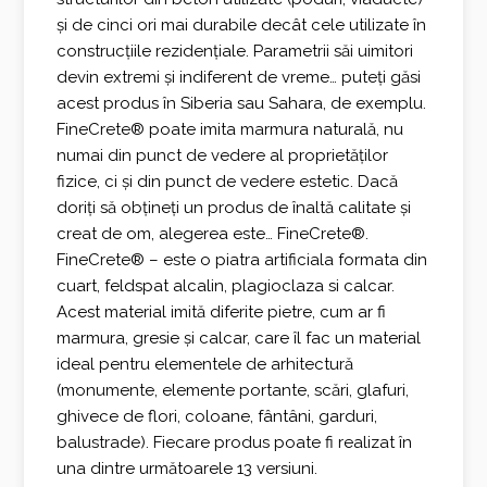
și de cinci ori mai durabile decât cele utilizate în
construcțiile rezidențiale. Parametrii săi uimitori
devin extremi și indiferent de vreme… puteți găsi
acest produs în Siberia sau Sahara, de exemplu.
FineCrete® poate imita marmura naturală, nu
numai din punct de vedere al proprietăților
fizice, ci și din punct de vedere estetic. Dacă
doriți să obțineți un produs de înaltă calitate și
creat de om, alegerea este… FineCrete®.
FineCrete® – este o piatra artificiala formata din
cuart, feldspat alcalin, plagioclaza si calcar.
Acest material imită diferite pietre, cum ar fi
marmura, gresie și calcar, care îl fac un material
ideal pentru elementele de arhitectură
(monumente, elemente portante, scări, glafuri,
ghivece de flori, coloane, fântâni, garduri,
balustrade). Fiecare produs poate fi realizat în
una dintre următoarele 13 versiuni.