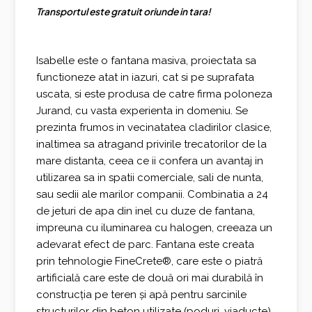
Transportul este gratuit oriunde in tara!
a
este:
fost:
2.425,00 €.
Isabelle este o fantana masiva, proiectata sa
2.780,00 €.
functioneze atat in iazuri, cat si pe suprafata
uscata, si este produsa de catre firma poloneza
Jurand, cu vasta experienta in domeniu. Se
prezinta frumos in vecinatatea cladirilor clasice,
inaltimea sa atragand privirile trecatorilor de la
mare distanta, ceea ce ii confera un avantaj in
utilizarea sa in spatii comerciale, sali de nunta,
sau sedii ale marilor companii. Combinatia a 24
de jeturi de apa din inel cu duze de fantana,
impreuna cu iluminarea cu halogen, creeaza un
adevarat efect de parc. Fantana este creata
prin tehnologie FineCrete®, care este o piatră
artificială care este de două ori mai durabilă în
construcția pe teren și apă pentru sarcinile
structurilor din beton utilizate (poduri, viaducte)