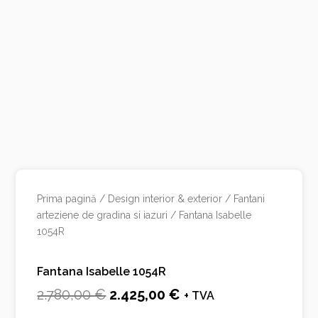
Prima pagină
/
Design interior & exterior
/
Fantani
arteziene de gradina si iazuri
/ Fantana Isabelle
1054R
Fantana Isabelle 1054R
Prețul
Prețul
2.780,00
€
2.425,00
€
+ TVA
inițial
curent