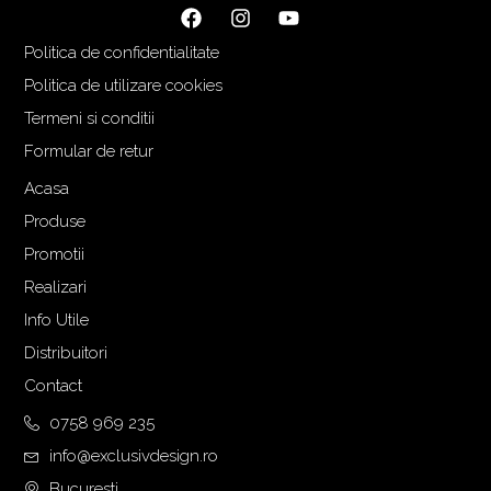
i
r
ț
e
Politica de confidentialitate
i
n
a
t
Politica de utilizare cookies
l
e
Termeni si conditii
a
s
Formular de retur
f
t
o
e
Acasa
s
:
Produse
t
1
Promotii
:
.
Realizari
1
3
.
2
Info Utile
4
9
Distribuitori
6
,
Contact
9
0
,
0
0758 969 235
0
info@exclusivdesign.ro
0
€
Bucuresti