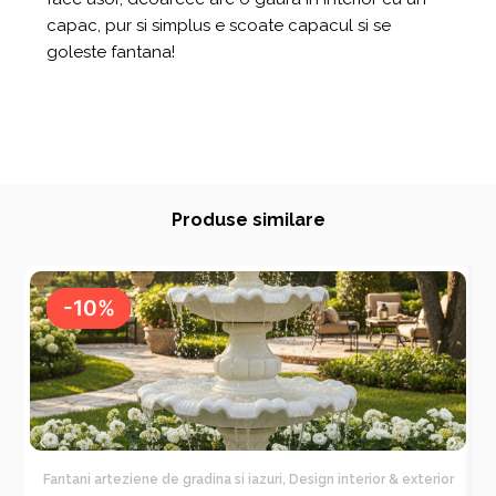
capac, pur si simplus e scoate capacul si se
goleste fantana!
Produse similare
-10%
-10%
Fantani arteziene de gradina si iazuri
,
Design interior & exterior
F