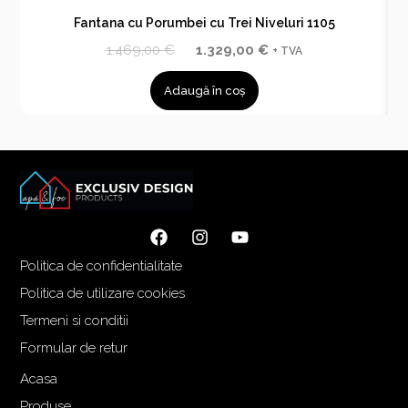
Fantana cu Porumbei cu Trei Niveluri 1105
P
P
1.469,00
€
1.329,00
€
+ TVA
r
r
Adaugă în coș
e
e
ț
ț
u
u
l
l
i
c
n
u
i
r
ț
e
Politica de confidentialitate
i
n
a
t
Politica de utilizare cookies
l
e
Termeni si conditii
a
s
Formular de retur
f
t
o
e
Acasa
s
:
Produse