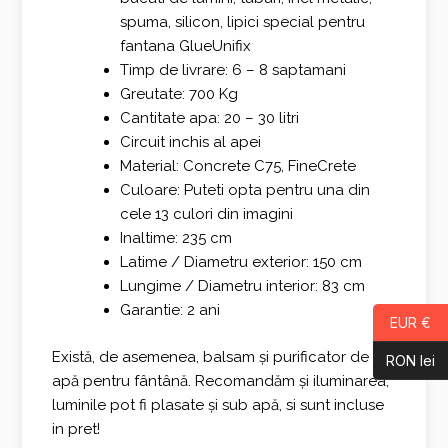
spuma, silicon, lipici special pentru
fantana GlueUnifix
Timp de livrare: 6 – 8 saptamani
Greutate: 700 Kg
Cantitate apa: 20 – 30 litri
Circuit inchis al apei
Material: Concrete C75, FineCrete
Culoare: Puteti opta pentru una din
cele 13 culori din imagini
Inaltime: 235 cm
Latime / Diametru exterior: 150 cm
Lungime / Diametru interior: 83 cm
Garantie: 2 ani
EUR €
Există, de asemenea, balsam și purificator de
RON lei
apă pentru fântână. Recomandăm și iluminarea,
luminile pot fi plasate și sub apă, si sunt incluse
in pret!