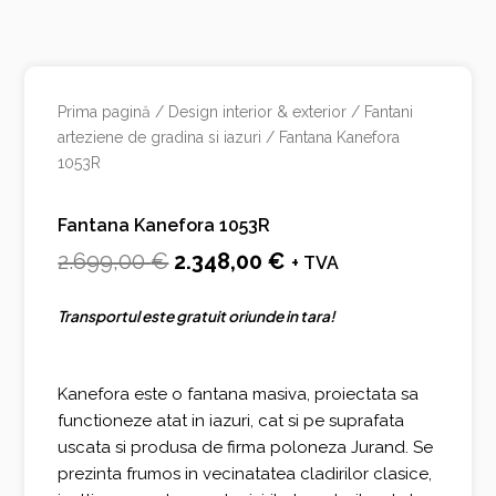
Prima pagină
/
Design interior & exterior
/
Fantani
arteziene de gradina si iazuri
/ Fantana Kanefora
1053R
Fantana Kanefora 1053R
Prețul
Prețul
2.699,00
€
2.348,00
€
+ TVA
inițial
curent
Transportul este gratuit oriunde in tara!
a
este:
fost:
2.348,00 €.
Kanefora este o fantana masiva, proiectata sa
2.699,00 €.
functioneze atat in iazuri, cat si pe suprafata
uscata si produsa de firma poloneza Jurand. Se
prezinta frumos in vecinatatea cladirilor clasice,