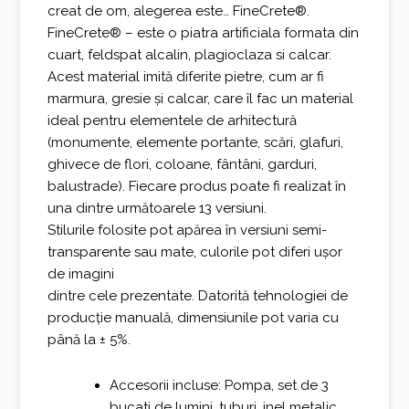
creat de om, alegerea este… FineCrete®.
FineCrete® – este o piatra artificiala formata din
cuart, feldspat alcalin, plagioclaza si calcar.
Acest material imită diferite pietre, cum ar fi
marmura, gresie și calcar, care îl fac un material
ideal pentru elementele de arhitectură
(monumente, elemente portante, scări, glafuri,
ghivece de flori, coloane, fântâni, garduri,
balustrade). Fiecare produs poate fi realizat în
una dintre următoarele 13 versiuni.
Stilurile folosite pot apărea în versiuni semi-
transparente sau mate, culorile pot diferi ușor
de imagini
dintre cele prezentate. Datorită tehnologiei de
producție manuală, dimensiunile pot varia cu
până la ± 5%.
Accesorii incluse: Pompa, set de 3
bucati de lumini, tuburi, inel metalic,