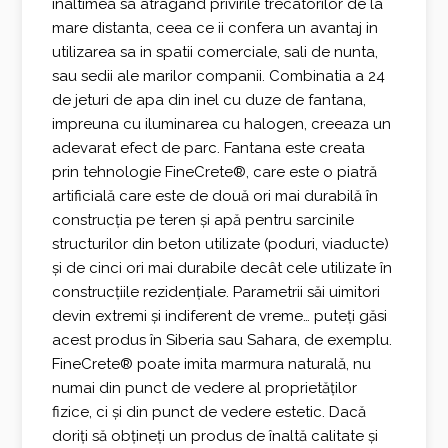
inaltimea sa atragand privirile trecatorilor de la
mare distanta, ceea ce ii confera un avantaj in
utilizarea sa in spatii comerciale, sali de nunta,
sau sedii ale marilor companii. Combinatia a 24
de jeturi de apa din inel cu duze de fantana,
impreuna cu iluminarea cu halogen, creeaza un
adevarat efect de parc. Fantana este creata
prin tehnologie FineCrete®, care este o piatră
artificială care este de două ori mai durabilă în
construcția pe teren și apă pentru sarcinile
structurilor din beton utilizate (poduri, viaducte)
și de cinci ori mai durabile decât cele utilizate în
construcțiile rezidențiale. Parametrii săi uimitori
devin extremi și indiferent de vreme… puteți găsi
acest produs în Siberia sau Sahara, de exemplu.
FineCrete® poate imita marmura naturală, nu
numai din punct de vedere al proprietăților
fizice, ci și din punct de vedere estetic. Dacă
doriți să obțineți un produs de înaltă calitate și