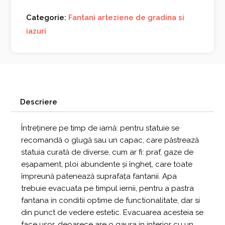
Categorie:
Fantani arteziene de gradina si
iazuri
Descriere
Întreținere pe timp de iarnă: pentru statuie se
recomandă o glugă sau un capac, care păstrează
statuia curată de diverse, cum ar fi: praf, gaze de
eșapament, ploi abundente și îngheț, care toate
împreună patenează suprafața fantanii. Apa
trebuie evacuata pe timpul iernii, pentru a pastra
fantana in conditii optime de functionalitate, dar si
din punct de vedere estetic. Evacuarea acesteia se
face usor, deoarece are o gaura in interior cu un