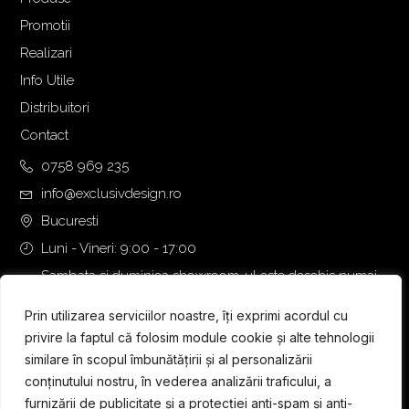
t
1
Promotii
:
.
Realizari
1
3
.
2
Info Utile
4
9
Distribuitori
6
,
Contact
9
0
,
0
0758 969 235
0
info@exclusivdesign.ro
0
€
Bucuresti
.
Luni - Vineri: 9:00 - 17:00
€
.
Sambata si duminica showroom-ul este deschis numai
daca intalnirea se programeaza telefonic cu o zi inainte.
Prin utilizarea serviciilor noastre, îți exprimi acordul cu
privire la faptul că folosim module cookie și alte tehnologii
similare în scopul îmbunătățirii și al personalizării
conținutului nostru, în vederea analizării traficului, a
furnizării de publicitate și a protecției anti-spam și anti-