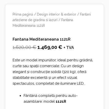
Prima pagină
/
Design interior & exterior
/
Fantani
arteziene de gradina si iazuri
/ Fantana
Mediteraneana 1121R
Fantana Mediteraneana 1121R
Prețul
Prețul
1.620,00
€
1.469,00
€
+ TVA
inițial
curent
Este un model impunător, ideal pentru grădină,
a
este:
curte sau spații comerciale. Cu un design
fost:
1.469,00 €.
elegant și construcție solidă (320 kg), oferă
stabilitate excelentă și un efect vizual
1.620,00 €.
spectaculos, completat de iluminare LED.
Fântână completă pentru auto-
asamblare: model
1121R