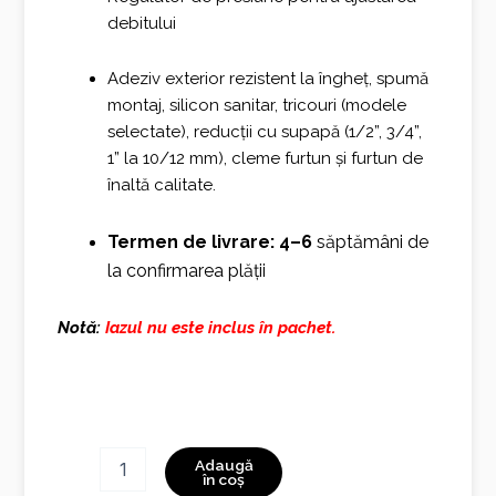
debitului
Adeziv exterior rezistent la îngheț, spumă
montaj, silicon sanitar, tricouri (modele
selectate), reducții cu supapă (1/2”, 3/4”,
1” la 10/12 mm), cleme furtun și furtun de
înaltă calitate.
Termen de livrare: 4–6
săptămâni de
la confirmarea plății
Notă:
Iazul nu este inclus în pachet.
Cantitate
Adaugă
Fantana
în coș