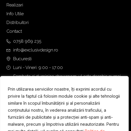
Realizari
1
4
.
9
Info Utile
6
5
Distribuitori
5
,
Contact
0
0
,
0
0758 969 235
0
info@exclusivdesign.ro
0
€
Bucuresti
.
Luni - Vineri: 9:00 - 17:00
€
.
Sambata si duminica showroom-ul este deschis numai
daca intalnirea se programeaza telefonic cu o zi inainte.
Prin utilizarea serviciilor noastre, îți exprimi acordul cu
privire la faptul că folosim module cookie și alte tehnologii
similare în scopul îmbunătățirii și al personalizării
conținutului nostru, în vederea analizării traficului, a
furnizării de publicitate și a protecției anti-spam și anti-
malware, precum și împotriva utilizării neautorizate. Pentru