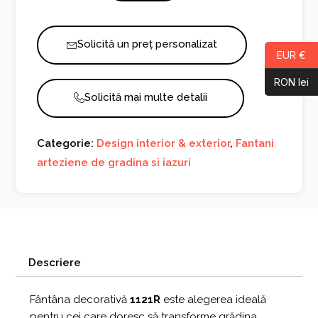
Mediteraneana
1121R
Solicită un preț personalizat
EUR €
RON lei
Solicită mai multe detalii
Categorie:
Design interior & exterior
,
Fantani
arteziene de gradina si iazuri
Descriere
Fântâna decorativă
1121R
este alegerea ideală
pentru cei care doresc să transforme grădina,