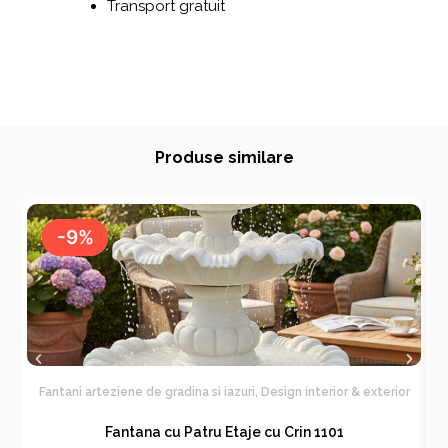
Transport gratuit
Produse similare
-9%
-9%
Fantani arteziene de gradina si iazuri
,
Design interior & exterior
F
Fantana cu Patru Etaje cu Crin 1101