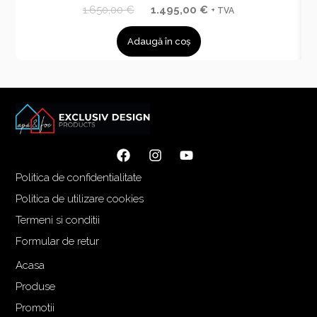
P
P
1.650,00
€
1.495,00
€
+ TVA
r
r
Adaugă în coș
e
e
ț
ț
u
u
l
l
i
c
n
u
i
r
ț
e
Politica de confidentialitate
i
n
a
t
Politica de utilizare cookies
l
e
Termeni si conditii
a
s
Formular de retur
f
t
o
e
Acasa
s
:
Produse
t
1
Promotii
:
.