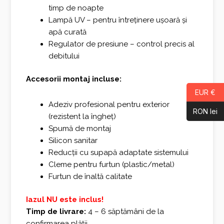
timp de noapte
Lampă UV – pentru întreținere ușoară și
apă curată
Regulator de presiune – control precis al
debitului
Accesorii montaj incluse:
EUR €
Adeziv profesional pentru exterior
RON lei
(rezistent la îngheț)
Spumă de montaj
Silicon sanitar
Reducții cu supapă adaptate sistemului
Cleme pentru furtun (plastic/metal)
Furtun de înaltă calitate
Iazul NU este inclus!
Timp de livrare:
4 – 6 săptămâni de la
confirmarea plății