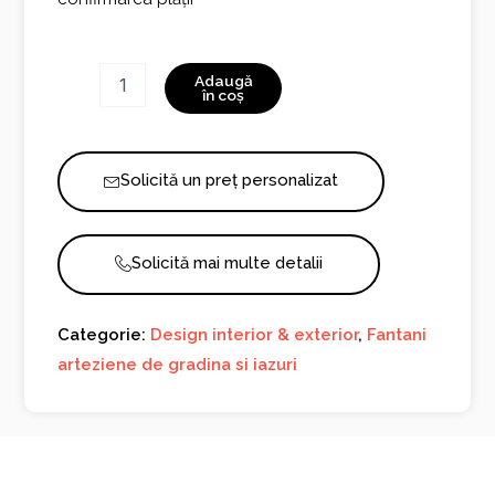
Cantitate
Adaugă
Fantana
în coș
Semplica
cu
Inel
Solicită un preț personalizat
1130R
Solicită mai multe detalii
Categorie:
Design interior & exterior
,
Fantani
arteziene de gradina si iazuri