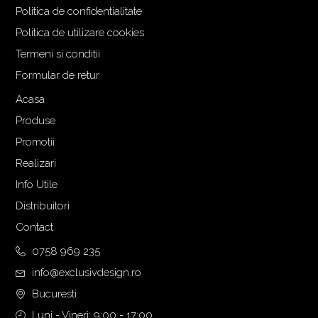
Politica de confidentialitate
i
n
a
t
Politica de utilizare cookies
l
e
Termeni si conditii
a
s
Formular de retur
f
t
o
e
Acasa
s
:
Produse
t
1
Promotii
:
.
Realizari
1
3
.
0
Info Utile
4
5
Distribuitori
4
,
Contact
0
0
,
0
0758 969 235
0
info@exclusivdesign.ro
0
€
Bucuresti
.
Luni - Vineri: 9:00 - 17:00