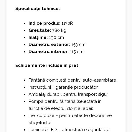
Specificații tehnice:
Indice produs:
1130R
Greutate:
780 kg
Înălțime:
190 cm
Diametru exterior:
153 cm
Diametru interior:
115 cm
Echipamente incluse in pret:
Fântână completă pentru auto-asamblare
Instrucțiuni + garanție producător
Ambalaj durabil pentru transport sigur
Pompă pentru fântână (selectată în
funcție de efectul dorit al apei)
Inel cu duze – pentru efecte decorative
ale jeturilor
Iluminare LED – atmosferă elegantă pe