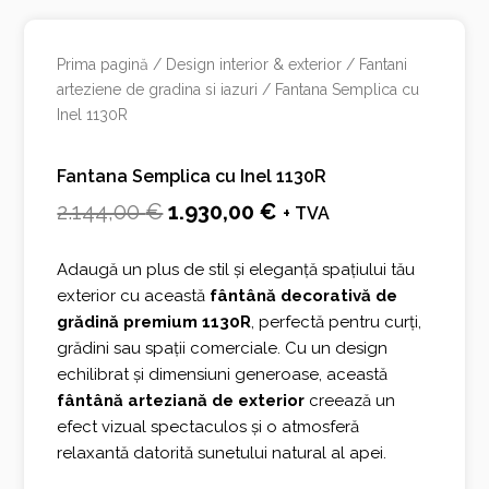
Prima pagină
/
Design interior & exterior
/
Fantani
arteziene de gradina si iazuri
/ Fantana Semplica cu
Inel 1130R
Fantana Semplica cu Inel 1130R
Prețul
Prețul
2.144,00
€
1.930,00
€
+ TVA
inițial
curent
Adaugă un plus de stil și eleganță spațiului tău
a
este:
exterior cu această
fântână decorativă de
fost:
1.930,00 €.
grădină premium 1130R
, perfectă pentru curți,
grădini sau spații comerciale. Cu un design
2.144,00 €.
echilibrat și dimensiuni generoase, această
fântână arteziană de exterior
creează un
efect vizual spectaculos și o atmosferă
relaxantă datorită sunetului natural al apei.