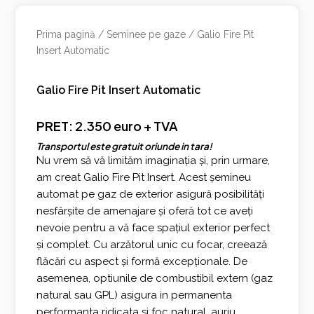
Prima pagină
/
Seminee pe gaze
/ Galio Fire Pit
Insert Automatic
Galio Fire Pit Insert Automatic
PRET: 2.350 euro + TVA
Transportul este gratuit oriunde in tara!
Nu vrem să vă limităm imaginația și, prin urmare,
am creat Galio Fire Pit Insert. Acest șemineu
automat pe gaz de exterior asigură posibilități
nesfârșite de amenajare și oferă tot ce aveți
nevoie pentru a vă face spațiul exterior perfect
și complet.
Cu arzătorul unic cu focar, creează
flăcări cu aspect și formă excepționale. De
asemenea, optiunile de combustibil extern (gaz
natural sau GPL) asigura in permanenta
performanta ridicata si foc natural, auriu.