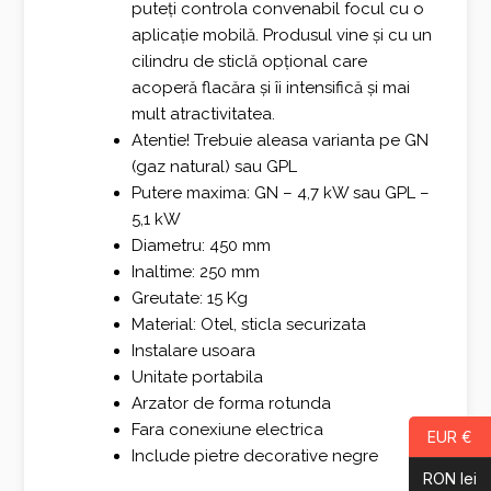
puteți controla convenabil focul cu o
aplicație mobilă.
Produsul vine și cu un
cilindru de sticlă opțional care
acoperă flacăra și îi intensifică și mai
mult atractivitatea.
Atentie! Trebuie aleasa varianta pe GN
(gaz natural) sau GPL
Putere maxima: GN – 4,7 kW sau GPL –
5,1 kW
Diametru: 450 mm
Inaltime: 250 mm
Greutate: 15 Kg
Material: Otel, sticla securizata
Instalare usoara
Unitate portabila
Arzator de forma rotunda
Fara conexiune electrica
EUR €
Include pietre decorative negre
RON lei