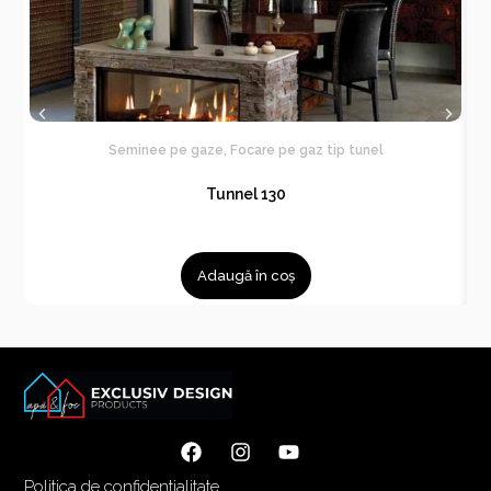
Seminee pe gaze
,
Focare pe gaz tip tunel
Tunnel 130
Adaugă în coș
Politica de confidentialitate