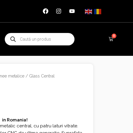
Products
0
Cart
search
nee metalice
/ Glass Central
e in Romania!
talic central, cu patru laturi vitrate.