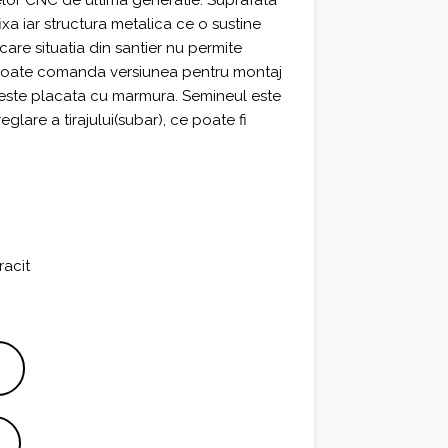
ajelor CNC de ultima generatie. Suprafata
ixa iar structura metalica ce o sustine
care situatia din santier nu permite
e poate comanda versiunea pentru montaj
 este placata cu marmura. Semineul este
lare a tirajului(subar), ce poate fi
racit