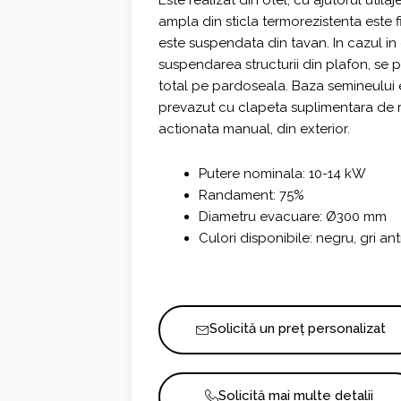
Este realizat din otel, cu ajutorul util
ampla din sticla termorezistenta este f
este suspendata din tavan. In cazul in 
suspendarea structurii din plafon, s
total pe pardoseala. Baza semineului
prevazut cu clapeta suplimentara de reg
actionata manual, din exterior.
Putere nominala: 10-14 kW
Randament: 75%
Diametru evacuare: Ø300 mm
Culori disponibile: negru, gri ant
Solicită un preț personalizat
Solicită mai multe detalii