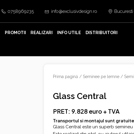
0758969235
info@exclusivdesign.ro
Bucuresti
E
PROMOTII
REALIZARI
INFO UTILE
DISTRIBUITORI
Prima pagină
/
Seminee pe lemne
/
Semi
Glass Central
PRET: 9.828 euro + TVA
Transportul si montajul sunt gratuit
Glass Central este un superb semineu me