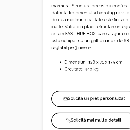
marmura. Structura aceasta ii confera 
datorita tratamentului hidrofug rezista l
de cea mai buna calitate este finisata
inalte. Vatra din placi refractare inte
sistem FAST-FIRE BOX, care asigura o c
este echipat cu un grill din inox de 68
reglabil pe 3 nivele.
Dimensiuni: 128 x 71 x 175 cm
Greutate: 440 kg
Solicită un preț personalizat
Solicită mai multe detalii