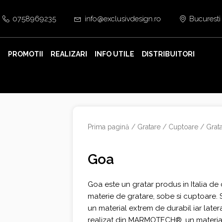
0758969235
info@exclusivdesign.ro
Bucuresti
E
PROMOTII
REALIZARI
INFO UTILE
DISTRIBUITORI
Prima pagină
/
Gratare / Cuptoare
/
Grat
Goa
Goa este un gratar produs in Italia de
materie de gratare, sobe si cuptoare. 
un material extrem de durabil iar later
realizat din MARMOTECH®, un material 