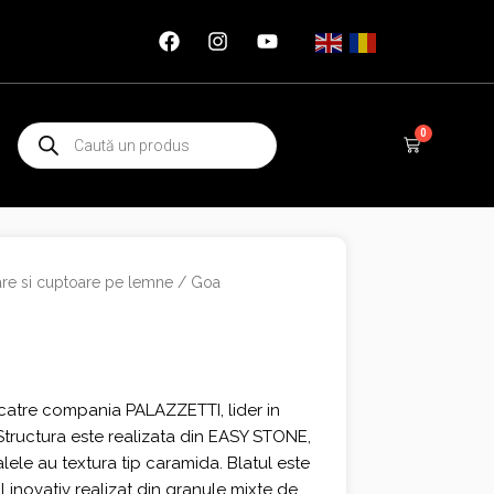
Products
0
Cart
search
are si cuptoare pe lemne
/ Goa
 catre compania PALAZZETTI, lider in
Structura este realizata din EASY STONE,
alele au textura tip caramida. Blatul este
inovativ realizat din granule mixte de