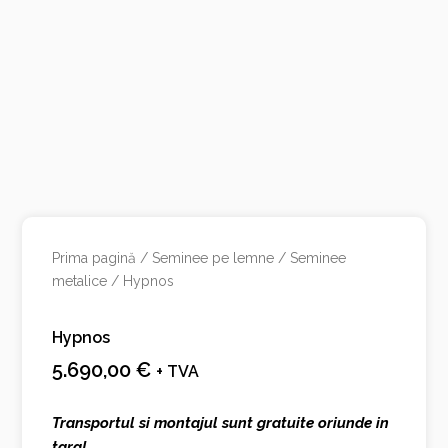
Prima pagină
/
Seminee pe lemne
/
Seminee
metalice
/ Hypnos
Hypnos
5.690,00
€
+ TVA
Transportul si montajul sunt gratuite oriunde in
tara!