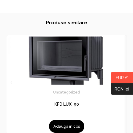
Produse similare
EUR €
RON lei
Uncategorized
KFD LUX i90
Adaugă în coș