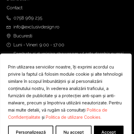
Contact
0758 969 235
info@exclusivdesign.ro
Bucuresti
Luni - Vineri: 9:00 - 17:00
Sambata si duminica showroom-ul este deschis numai
daca intalnirea se programeaza telefonic cu o zi inainte.
Prin utilizarea serviciilor noastre, îți exprimi acordul cu
privire la faptul că folosim module cookie și alte tehnologii
similare în scopul îmbunătățirii și al personalizării
conținutului nostru, în vederea analizării traficului, a
furnizării de publicitate și a protecției anti-spam și anti-
malware, precum și împotriva utilizării neautorizate. Pentru
mai multe detalii, vă rugăm să consultați
Politica de
Confidențialitate
și
Politica de utilizare Cookies.
Personalizează
Nu accept
Accept