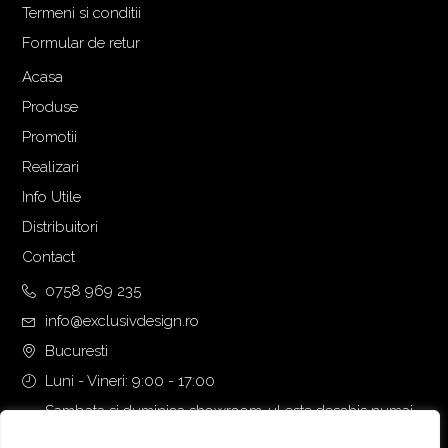
Termeni si conditii
Formular de retur
Acasa
Produse
Promotii
Realizari
Info Utile
Distribuitori
Contact
0758 969 235
info@exclusivdesign.ro
Bucuresti
Luni - Vineri: 9:00 - 17:00
Sambata si duminica showroom-ul este deschis numai
daca intalnirea se programeaza telefonic cu o zi inainte.