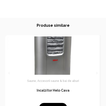
Produse similare
Saune
,
Accesorii saune & bai de aburi
Incalzitor Helo Cava