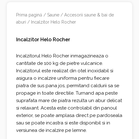
Prima pagină
/
Saune
/
Accesorii saune & bai de
aburi
/ Incalzitor Helo Rocher
Incalzitor Helo Rocher
Incalzitorul Helo Rocher inmagazineaza o
cantitate de 100 kg de pietre vulcanice.
Incalzitorul este realizat din otel inoxidabil si
asigura o incalzire uniforma pentru fiecare
piatra de sus pana jos, permitand caldurii sa se
propage in toate directiile. Turnand apa peste
suprafata mare de piatra rezulta un abur delicat
si relaxant. Acesta este controlabil din panoul
exterior, se poate amplasa direct pe pardoseala
sau se poate incastra si este disponibil si in
versiunea de incalzire pe lemne.