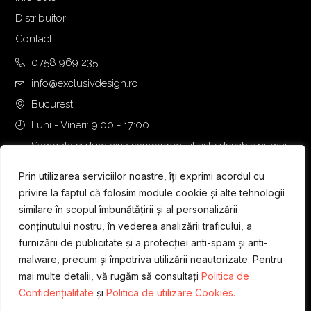
Distribuitori
Contact
0758 969 235
info@exclusivdesign.ro
Bucuresti
Luni - Vineri: 9:00 - 17:00
Sambata si duminica showroom-ul este deschis numai
daca intalnirea se programeaza telefonic cu o zi inainte.
Prin utilizarea serviciilor noastre, îți exprimi acordul cu
privire la faptul că folosim module cookie și alte tehnologii
similare în scopul îmbunătățirii și al personalizării
conținutului nostru, în vederea analizării traficului, a
furnizării de publicitate și a protecției anti-spam și anti-
malware, precum și împotriva utilizării neautorizate. Pentru
mai multe detalii, vă rugăm să consultați
Politica de
Confidențialitate
și
Politica de utilizare Cookies.