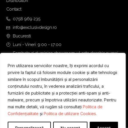
Distribuitori
Contact
0758 969 235
info@exclusivdesign.ro
Bucuresti
Luni - Vineri: 9:00 - 17:00
Sambata si duminica showroom-ul este deschis numai
daca intalnirea se programeaza telefonic cu o zi inainte.
Prin utilizarea serviciilor noastre, îți exprimi acordul cu
privire la faptul că folosim module cookie și alte tehnologii
similare în scopul îmbunătățirii și al personalizării
conținutului nostru, în vederea analizării traficului, a
furnizării de publicitate și a protecției anti-spam și anti-
malware, precum și împotriva utilizării neautorizate. Pentru
mai multe detalii, vă rugăm să consultați
Politica de
Confidențialitate
și
Politica de utilizare Cookies.
Personalizează
Nu accept
Accept