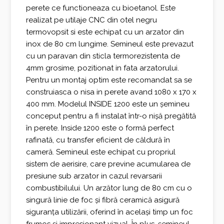
perete ce functioneaza cu bioetanol. Este
fost:
1.178,00 €.
realizat pe utilaje CNC din otel negru
1.386,00 €.
termovopsit si este echipat cu un arzator din
inox de 80 cm lungime. Semineul este prevazut
cu un paravan din sticla termorezistenta de
4mm grosime, pozitionat in fata arzatorului.
Pentru un montaj optim este recomandat sa se
construiasca o nisa in perete avand 1080 x 170 x
400 mm. Modelul INSIDE 1200 este un șemineu
conceput pentru a fi instalat într-o nișă pregătită
în perete. Inside 1200 este o formă perfect
rafinată, cu transfer eficient de căldură în
cameră. Semineul este echipat cu propriul
sistem de aerisire, care previne acumularea de
presiune sub arzator in cazul revarsarii
combustibilului. Un arzător lung de 80 cm cu o
singură linie de foc și fibră ceramică asigură
siguranța utilizării, oferind în același timp un foc
frumos și impresionant vizual. În plus, șemineul