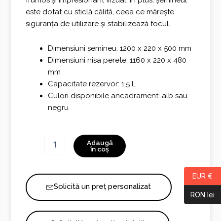
este dotat cu sticlă călită, ceea ce mărește
siguranța de utilizare și stabilizează focul.
Dimensiuni semineu: 1200 x 220 x 500 mm
Dimensiuni nisa perete: 1160 x 220 x 480
mm
Capacitate rezervor: 1,5 L
Culori disponibile ancadrament: alb sau
negru
Cantitate
Adaugă
Inside
în coș
1200
EUR €
Solicită un preț personalizat
RON lei