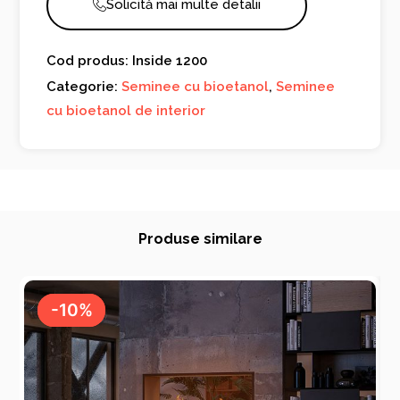
Solicită mai multe detalii
Cod produs: Inside 1200
Categorie:
Seminee cu bioetanol
,
Seminee
cu bioetanol de interior
Produse similare
-10%
-10%