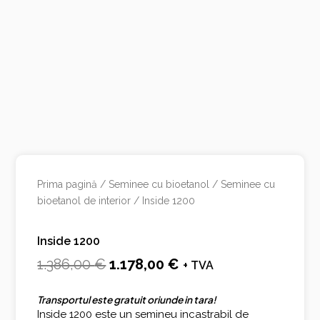
Prima pagină
/
Seminee cu bioetanol
/
Seminee cu
bioetanol de interior
/ Inside 1200
Inside 1200
Prețul
Prețul
1.386,00
€
1.178,00
€
+ TVA
inițial
curent
Transportul este gratuit oriunde in tara!
a
este:
Inside 1200 este un semineu incastrabil de