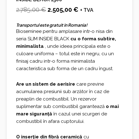
Prețul
Prețul
2.785,00
€
2.505,00
€
+ TVA
inițial
curent
Transportul este gratuit in Romania!
a
este:
Bioseminee pentru amplasare intr-o nisa din
seria SLIM INSIDE BLACK
cu o forma subtire,
fost:
2.505,00 €.
minimalista
, unde ideea principala este o
2.785,00 €.
culoare uniforma – totul este in negru, cu un
finisaj cadru intr-o forma minimalista
caracteristica sub forma de un cadru îngust.
Are un sistem de aerisire
care previne
acumularea presiunii sub arzător în caz de
preaplin de combustibil. Un rezervor
suplimentar sub combustibil garantează
o mai
mare siguranță
în cazul unei scurgeri de
combustibil în afara cuptorului.
O inserție din fibră ceramică
cu