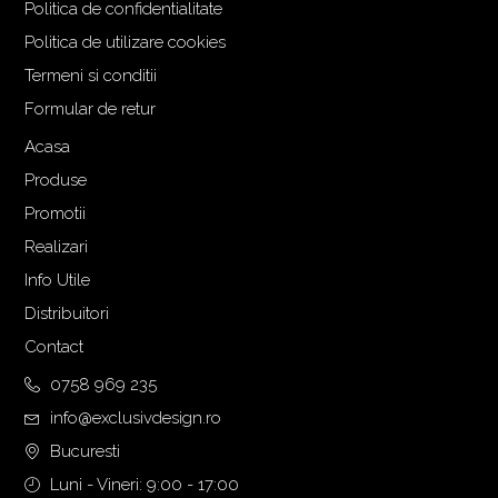
Politica de confidentialitate
a
t
Politica de utilizare cookies
l
e
Termeni si conditii
a
s
f
t
Formular de retur
o
e
Acasa
s
:
Produse
t
3
:
.
Promotii
3
2
Realizari
.
0
Info Utile
5
5
Distribuitori
4
,
9
0
Contact
,
0
0758 969 235
0
info@exclusivdesign.ro
0
€
.
Bucuresti
€
Luni - Vineri: 9:00 - 17:00