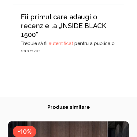
Fii primul care adaugi o
recenzie la „INSIDE BLACK
1500”
Trebuie să fii
autentificat
pentru a publica o
recenzie.
Produse similare
-10%
-10%