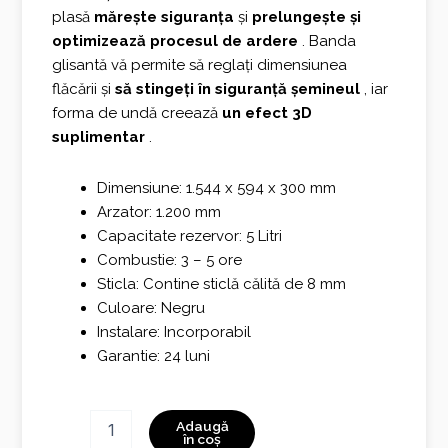
plasă
mărește siguranța
și
prelungește și
optimizează procesul de ardere
. Banda
glisantă vă permite să reglați dimensiunea
flăcării și
să stingeți în siguranță șemineul
, iar
forma de undă creează
un efect 3D
suplimentar
.
Dimensiune: 1.544 x 594 x 300 mm
Arzator: 1.200 mm
Capacitate rezervor: 5 Litri
Combustie: 3 – 5 ore
Sticla: Contine sticlă călită de 8 mm
Culoare: Negru
Instalare: Incorporabil
Garantie: 24 luni
Cantitate
Adaugă
INSIDE
în coș