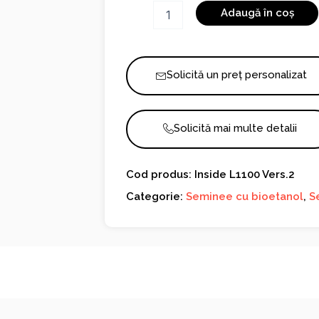
Cantitate
Adaugă în coș
Inside
L1100
Vers.2
Solicită un preț personalizat
Solicită mai multe detalii
Cod produs: Inside L1100 Vers.2
Categorie:
Seminee cu bioetanol
,
S