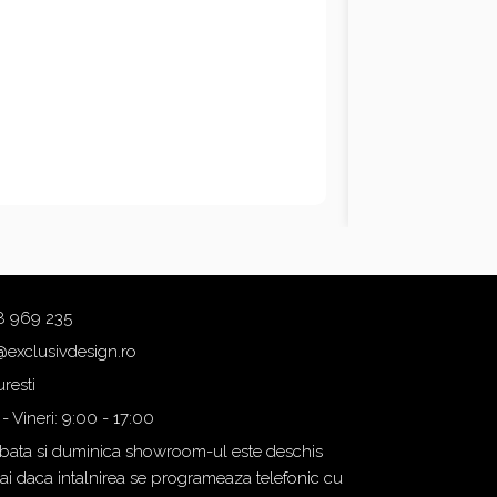
8 969 235
@exclusivdesign.ro
resti
 - Vineri: 9:00 - 17:00
ata si duminica showroom-ul este deschis
i daca intalnirea se programeaza telefonic cu