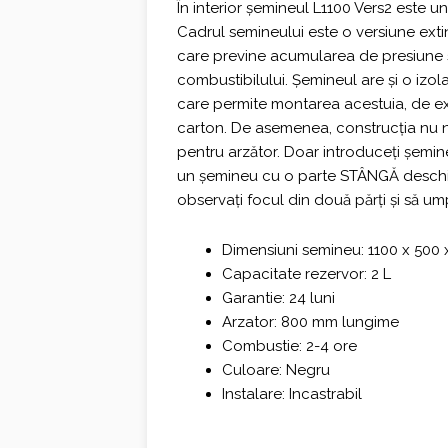
În interior șemineul L1100 Vers2 este u
Cadrul semineului este o versiune exti
care previne acumularea de presiune su
combustibilului. Șemineul are și o izol
care permite montarea acestuia, de exe
carton. De asemenea, construcția nu n
pentru arzător. Doar introduceți șemineu
un șemineu cu o parte STÂNGĂ deschis
observați focul din două părți și să um
Dimensiuni semineu: 1100 x 500
Capacitate rezervor: 2 L
Garantie: 24 luni
Arzator: 800 mm lungime
Combustie: 2-4 ore
Culoare: Negru
Instalare: Incastrabil