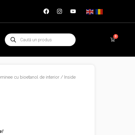
Products
0
Cart
search
minee cu bioetanol de interior
/ Inside
a!