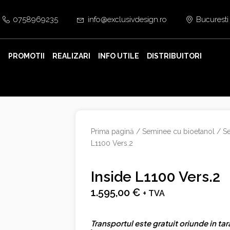
0758969235
info@exclusivdesign.ro
Bucuresti
E
PROMOTII
REALIZARI
INFO UTILE
DISTRIBUITORI
Prima pagină
/
Seminee cu bioetanol
/
Se
L1100 Vers.2
Inside L1100 Vers.2
1.595,00
€
+ TVA
Transportul este gratuit oriunde in tar