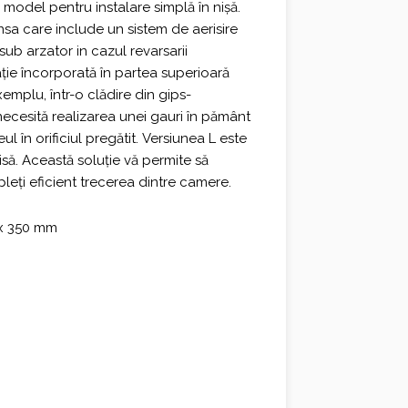
n model pentru instalare simplă în nișă.
nsa care include un sistem de aerisire
b arzator in cazul revarsarii
ație încorporată în partea superioară
mplu, într-o clădire din gips-
ecesită realizarea unei gauri în pământ
l în orificiul pregătit. Versiunea L este
ă. Această soluție vă permite să
pleți eficient trecerea dintre camere.
 x 350 mm