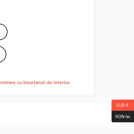
eminee cu bioetanol de interior
EUR €
RON lei