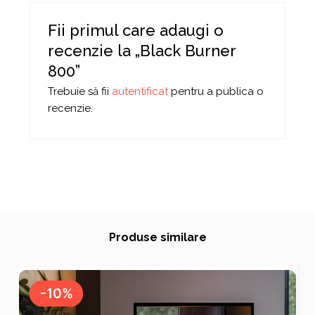
Fii primul care adaugi o
recenzie la „Black Burner
800”
Trebuie să fii
autentificat
pentru a publica o
recenzie.
Produse similare
-10%
-10%