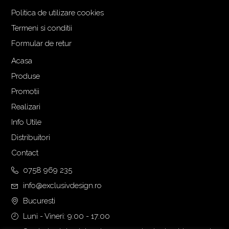
a
t
Politica de utilizare cookies
l
e
Termeni si conditii
a
s
f
t
Formular de retur
o
e
Acasa
s
:
Produse
t
1
:
.
Promotii
1
5
Realizari
.
6
Info Utile
7
0
Distribuitori
3
,
3
0
Contact
,
0
0758 969 235
0
info@exclusivdesign.ro
0
€
.
Bucuresti
€
Luni - Vineri: 9:00 - 17:00
.