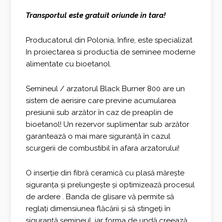
Transportul este gratuit oriunde in tara!
Producatorul din Polonia, Infire, este specializat
In proiectarea si productia de seminee moderne
alimentate cu bioetanol.
Semineul / arzatorul Black Burner 800 are un
sistem de aerisire care previne acumularea
presiunii sub arzător în caz de preaplin de
bioetanol! Un rezervor suplimentar sub arzător
garantează o mai mare siguranță în cazul
scurgerii de combustibil în afara arzatorului!
O inserție din fibră ceramică cu plasă mărește
siguranța și prelungește și optimizează procesul
de ardere . Banda de glisare vă permite să
reglați dimensiunea flăcării și să stingeți în
siguranță șemineul, iar forma de undă creează