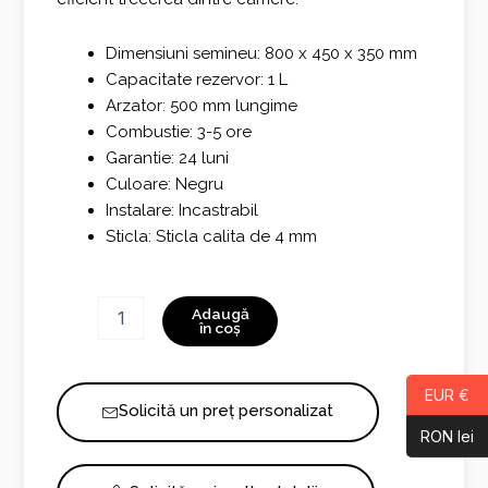
Dimensiuni semineu: 800 x 450 x 350 mm
Capacitate rezervor: 1 L
Arzator: 500 mm lungime
Combustie: 3-5 ore
Garantie: 24 luni
Culoare: Negru
Instalare: Incastrabil
Sticla: Sticla calita de 4 mm
Cantitate
Adaugă
Inside
în coș
L800
Vers2
EUR €
Solicită un preț personalizat
RON lei