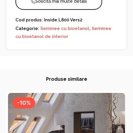
Solicită mai multe detalii
Cod produs: Inside L800 Vers2
Categorie:
Seminee cu bioetanol
,
Seminee
cu bioetanol de interior
Produse similare
-10%
-10%