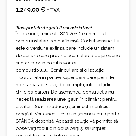
1.249,00
€
+ TVA
Transportul este gratuit oriunde in tara!
În interior, șemineul L800 Vers2 e un model
pentru instalare simplă în nișă. Cadrul semineului
este o versiune extinsa care include un sistem
de aerisire care previne acumularea de presiune
sub arzator in cazul revarsarii
combustibilului. Șemineul are și o izolație
încorporată în partea superioară care permite
montarea acestuia, de exemplu, într-o clădire
din gips-carton. De asemenea, construcția nu
necesită realizarea unei gauri în pământ pentru
arzător. Doar introduceți șemineul în orificiul
pregătit. Versiunea L este un șemineu cu o parte
STÂNGĂ deschisă. Această soluție vă permite să
observați focul din două părți și să umpleți
eficient trecerea dintre camere.