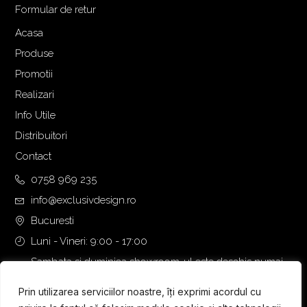
f
t
Formular de retur
o
e
Acasa
s
:
Produse
t
1
:
.
Promotii
1
5
Realizari
.
6
Info Utile
7
0
Distribuitori
3
,
3
0
Contact
,
0
0758 969 235
0
info@exclusivdesign.ro
0
€
.
Bucuresti
€
Luni - Vineri: 9:00 - 17:00
.
Sambata si duminica showroom-ul este deschis numai
daca intalnirea se programeaza telefonic cu o zi inainte.
Prin utilizarea serviciilor noastre, îți exprimi acordul cu