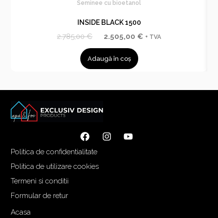
Seminee cu bioetanol
INSIDE BLACK 1500
P
P
2.785,00
€
2.505,00
€
+ TVA
r
r
Adaugă în coș
e
e
ț
ț
u
u
l
l
i
c
n
u
i
r
ț
e
Politica de confidentialitate
i
n
a
t
Politica de utilizare cookies
l
e
Termeni si conditii
a
s
Formular de retur
f
t
o
e
Acasa