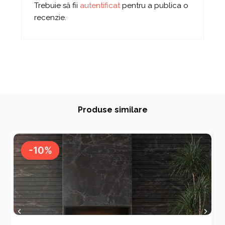
Trebuie să fii
autentificat
pentru a publica o
recenzie.
Produse similare
-10%
-10%