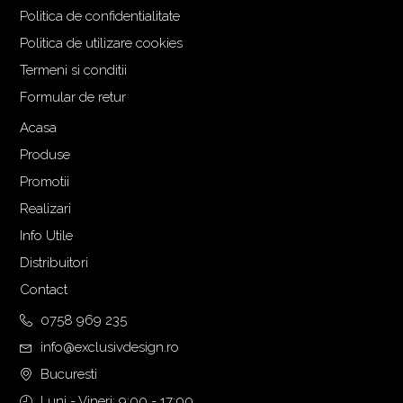
i
n
Politica de confidentialitate
a
t
Politica de utilizare cookies
l
e
Termeni si conditii
a
s
f
t
Formular de retur
o
e
Acasa
s
:
Produse
t
2
:
.
Promotii
2
4
Realizari
.
8
Info Utile
7
9
Distribuitori
0
,
6
0
Contact
,
0
0758 969 235
0
info@exclusivdesign.ro
0
€
.
Bucuresti
€
Luni - Vineri: 9:00 - 17:00