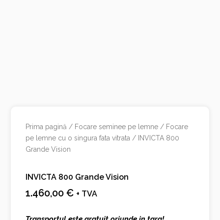
Prima pagină
/
Focare seminee pe lemne
/
Focare
pe lemne cu o singura fata vitrata
/ INVICTA 800
Grande Vision
INVICTA 800 Grande Vision
1.460,00
€
+ TVA
Transportul este gratuit oriunde in tara!