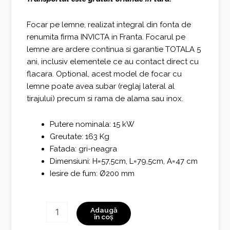
Focar pe lemne, realizat integral din fonta de
renumita firma INVICTA in Franta. Focarul pe
lemne are ardere continua si garantie TOTALA 5
ani, inclusiv elementele ce au contact direct cu
flacara. Optional, acest model de focar cu
lemne poate avea subar (reglaj lateral al
tirajului) precum si rama de alama sau inox.
Putere nominala: 15 kW
Greutate: 163 Kg
Fatada: gri-neagra
Dimensiuni: H=57,5cm, L=79,5cm, A=47 cm
Iesire de fum: Ø200 mm
Cantitate
Adaugă
INVICTA
în coș
800