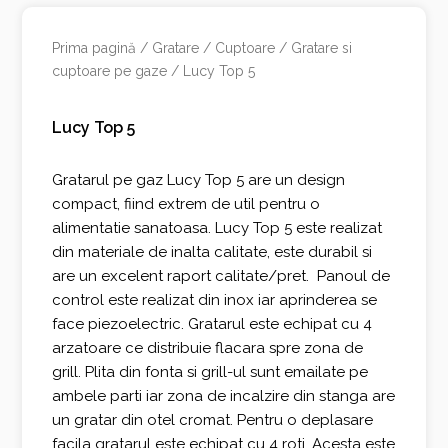
Prima pagină
/
Gratare / Cuptoare
/
Gratare si
cuptoare pe gaze
/ Lucy Top 5
Lucy Top 5
Gratarul pe gaz Lucy Top 5 are un design
compact, fiind extrem de util pentru o
alimentatie sanatoasa. Lucy Top 5 este realizat
din materiale de inalta calitate, este durabil si
are un excelent raport calitate/pret. Panoul de
control este realizat din inox iar aprinderea se
face piezoelectric. Gratarul este echipat cu 4
arzatoare ce distribuie flacara spre zona de
grill. Plita din fonta si grill-ul sunt emailate pe
ambele parti iar zona de incalzire din stanga are
un gratar din otel cromat. Pentru o deplasare
facila gratarul este echipat cu 4 roti. Acesta este