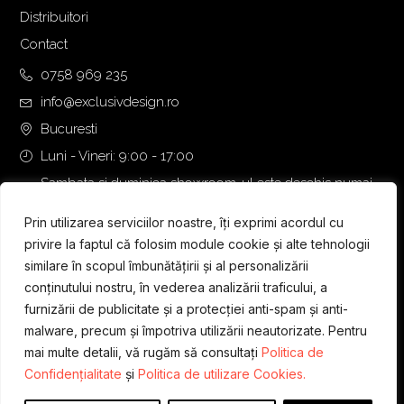
Distribuitori
Contact
0758 969 235
info@exclusivdesign.ro
Bucuresti
Luni - Vineri: 9:00 - 17:00
Sambata si duminica showroom-ul este deschis numai
daca intalnirea se programeaza telefonic cu o zi inainte.
Prin utilizarea serviciilor noastre, îți exprimi acordul cu
privire la faptul că folosim module cookie și alte tehnologii
similare în scopul îmbunătățirii și al personalizării
conținutului nostru, în vederea analizării traficului, a
furnizării de publicitate și a protecției anti-spam și anti-
malware, precum și împotriva utilizării neautorizate. Pentru
mai multe detalii, vă rugăm să consultați
Politica de
Confidențialitate
și
Politica de utilizare Cookies.