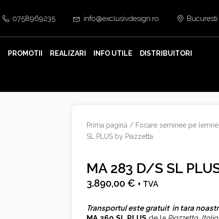
0758969235
info@exclusivdesign.ro
Bucuresti
E
PROMOTII
REALIZARI
INFO UTILE
DISTRIBUITORI
Prima pagină
/
Focare seminee pe lemne
SL PLUS by Piazzetta
MA 283 D/S SL PLUS 
3.890,00
€
+ TVA
Transportul este gratuit in tara noastr
MA 260 SL PLUS
de la
Piazzetta, Italia