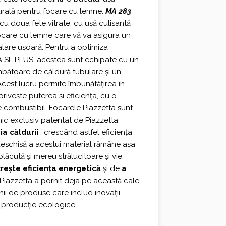
turală pentru focare cu lemne.
MA 283
cu doua fete vitrate, cu ușă culisantă
focare cu lemne care vă va asigura un
talare ușoară. Pentru a optimiza
 SL PLUS, acestea sunt echipate cu un
bătoare de căldură tubulare și un
. Acest lucru permite îmbunătățirea în
rivește puterea și eficiența, cu o
 combustibil. Focarele Piazzetta sunt
mic exclusiv patentat de Piazzetta,
ia căldurii
, crescând astfel eficiența
deschisă a acestui material rămâne așa
lăcută și mereu strălucitoare și vie.
rește eficiența energetică
și de
a
 Piazzetta a pornit deja pe această cale
nii de produse care includ inovații
 producție ecologice.