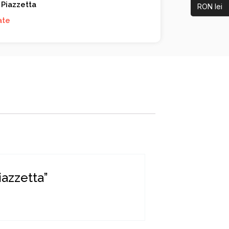
Piazzetta
RON lei
ate
iazzetta”