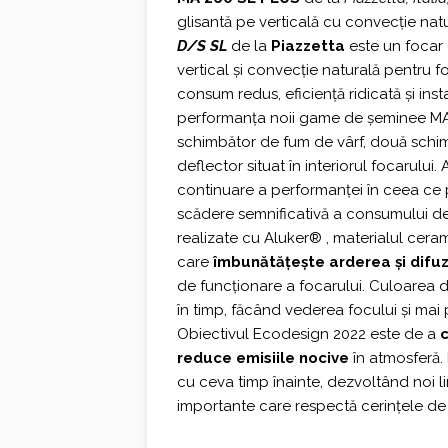
glisantă pe verticală cu convecţie na
D/S SL
de la
Piazzetta
este un focar 
vertical și convecție naturală pentru 
consum redus, eficiență ridicată și ins
performanța noii game de șeminee MA
schimbător de fum de vârf, două schim
deflector situat în interiorul focarului
continuare a performanței în ceea ce p
scădere semnificativă a consumului de
realizate cu Aluker® , materialul cera
care
îmbunătățește
arderea și difuz
de funcționare a focarului. Culoarea 
în timp, făcând vederea focului și mai p
Obiectivul Ecodesign 2022 este de a
c
reduce emisiile nocive
în atmosferă.
cu ceva timp înainte, dezvoltând noi li
importante care respectă cerințele de