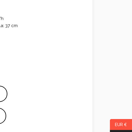
/h
la: 37 cm
EUR €