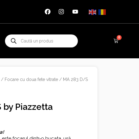
Products
0
Cart
search
/
Focare cu doua fete vitrate
/ MA 283 D/S
by Piazzetta
a!
,
este focarul dintr-o bucata, uşă