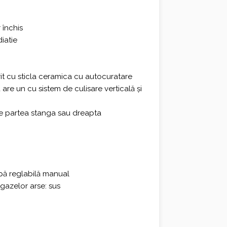
 închis
diatie
it cu sticla ceramica cu autocuratare
are un cu sistem de culisare verticală și
pe partea stanga sau dreapta
pă reglabilă manual
gazelor arse: sus
A