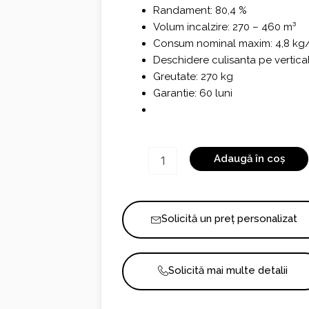
Randament: 80,4 %
Volum incalzire: 270 – 460 m³
Consum nominal maxim: 4,8 kg
Deschidere culisanta pe vertica
Greutate: 270 kg
Garantie: 60 luni
Cantitate
Adaugă în coș
MA
283
D/S
SL
Solicită un preț personalizat
PLUS
by
Piazzetta
Solicită mai multe detalii