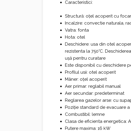
Caracteristici:
Structură: oțel acoperit cu focar
Incalzire: convectie naturala, ra
Vatra: fonta
Hota: otel
Deschidere: usa din otel acoper
rezistenta la 750°C. Deschiderea 
ușă pentru curatare
Este disponibil cu deschidere 
Profilul usii: otel acoperit
Mâner: oțel acoperit
Aer primar: reglabil manual
Aer secundar: predeterminat
Reglarea gazelor arse: cu supa
Poziție standard de evacuare a 
Combustibil: lemne
Clasa de eficienta energetica: 
Putere maxima: 16 kW