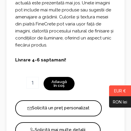
actuală este prezentată mai jos. Unele imagini
pot include mai multe produse sau sugestii de
amenajare a grădinii. Culorile și textura mesei
din piatră FineCrete pot varia ușor față de
imagini, datorită procesului natural de finisare și
condițiilor de iluminare, oferind un aspect unic
fiecărui produs.
Livrare 4-6 saptamani!
Cantitate
Adaugă
Masa
în coș
EUR €
Ovala
de
RON lei
gradina
Solicită un preț personalizat
4504
Solicită mai multe detalii