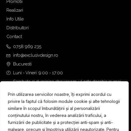
Promotii
:
.
Realizari
1
4
.
9
Info Utile
6
5
Distribuitori
5
,
Contact
0
0
,
0
0758 969 235
0
info@exclusivdesign.ro
0
€
Bucuresti
.
Luni - Vineri: 9:00 - 17:00
€
.
Sambata si duminica showroom-ul este deschis numai
daca intalnirea se programeaza telefonic cu o zi inainte.
Prin utilizarea serviciilor noastre, îți exprimi acordul cu
privire la faptul că folosim module cookie și alte tehnologii
similare în scopul îmbunătățirii și al personalizării
conținutului nostru, în vederea analizării traficului, a
furnizării de publicitate și a protecției anti-spam și anti-
malware, precum și împotriva utilizării neautorizate. Pentru