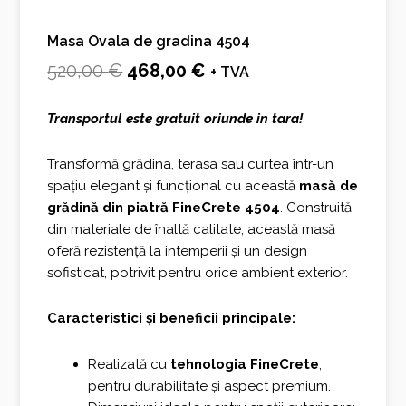
Masa Ovala de gradina 4504
Prețul
Prețul
520,00
€
468,00
€
+ TVA
inițial
curent
Transportul este gratuit oriunde in tara!
a
este:
fost:
468,00 €.
Transformă grădina, terasa sau curtea într-un
spațiu elegant și funcțional cu această
masă de
520,00 €.
grădină din piatră FineCrete 4504
. Construită
din materiale de înaltă calitate, această masă
oferă rezistență la intemperii și un design
sofisticat, potrivit pentru orice ambient exterior.
Caracteristici și beneficii principale:
Realizată cu
tehnologia FineCrete
,
pentru durabilitate și aspect premium.