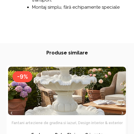
transport
Montaj simplu, fără echipamente speciale
Produse similare
-9%
-9%
Fantani arteziene de gradina si iazuri
,
Design interior & exterior
F