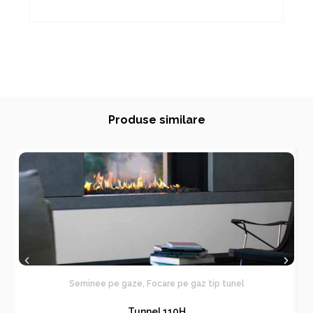
Produse similare
Seminee pe gaze
,
Focare pe gaz tip tunel
Tunnel 110H