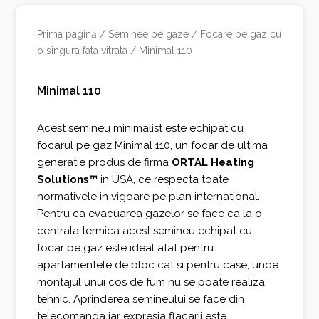
Prima pagină
/
Seminee pe gaze
/
Focare pe gaz cu
o singura fata vitrata
/ Minimal 110
Minimal 110
Acest semineu minimalist este echipat cu
focarul pe gaz Minimal 110, un focar de ultima
generatie produs de firma
ORTAL Heating
Solutions™
in USA, ce respecta toate
normativele in vigoare pe plan international.
Pentru ca evacuarea gazelor se face ca la o
centrala termica acest semineu echipat cu
focar pe gaz este ideal atat pentru
apartamentele de bloc cat si pentru case, unde
montajul unui cos de fum nu se poate realiza
tehnic. Aprinderea semineului se face din
telecomanda iar expresia flacarii este