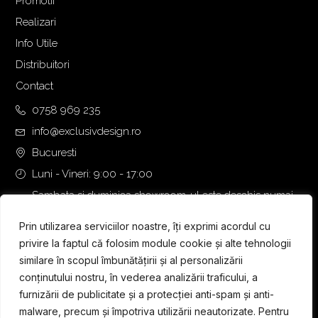
Promotii
Realizari
Info Utile
Distribuitori
Contact
0758 969 235
info@exclusivdesign.ro
Bucuresti
Luni - Vineri: 9:00 - 17:00
Sambata si duminica showroom-ul este deschis numai
daca intalnirea se programeaza telefonic cu o zi inainte.
Prin utilizarea serviciilor noastre, îți exprimi acordul cu
privire la faptul că folosim module cookie și alte tehnologii
similare în scopul îmbunătățirii și al personalizării
conținutului nostru, în vederea analizării traficului, a
furnizării de publicitate și a protecției anti-spam și anti-
malware, precum și împotriva utilizării neautorizate. Pentru