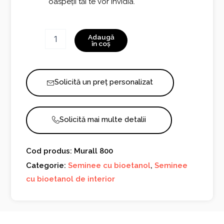
oaspeții tăi te vor invidia.
Cantitate
Adaugă
Murall
în coș
800
Solicită un preț personalizat
Solicită mai multe detalii
Cod produs: Murall 800
Categorie:
Seminee cu bioetanol
,
Seminee
cu bioetanol de interior