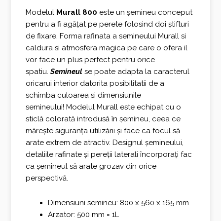
fost:
1.060,00 €.
Modelul
Murall 800
este un șemineu conceput
pentru a fi agățat pe perete folosind doi știfturi
1.170,00 €.
de fixare. Forma rafinata a semineului Murall si
caldura si atmosfera magica pe care o ofera il
vor face un plus perfect pentru orice
spatiu.
Semineul
se poate adapta la caracterul
oricarui interior datorita posibilitatii de a
schimba culoarea si dimensiunile
semineului! Modelul Murall este echipat cu o
sticlă colorată introdusă în șemineu, ceea ce
mărește siguranța utilizării și face ca focul să
arate extrem de atractiv. Designul șemineului,
detaliile rafinate și pereții laterali încorporați fac
ca șemineul să arate grozav din orice
perspectivă.
Dimensiuni semineu: 800 x 560 x 165 mm
Arzator: 500 mm = 1L