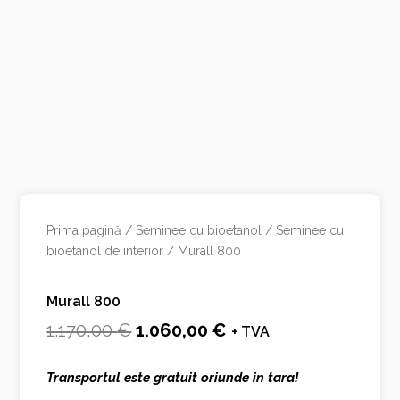
Prima pagină
/
Seminee cu bioetanol
/
Seminee cu
bioetanol de interior
/ Murall 800
Murall 800
Prețul
Prețul
1.170,00
€
1.060,00
€
+ TVA
inițial
curent
Transportul este gratuit oriunde in tara!
a
este: