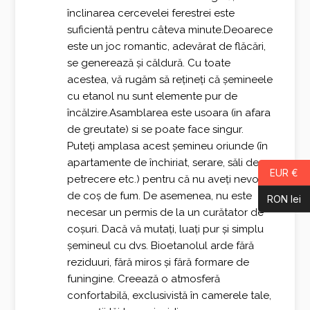
înclinarea cercevelei ferestrei este
suficientă pentru câteva minute.Deoarece
este un joc romantic, adevărat de flăcări,
se generează și căldură. Cu toate
acestea, vă rugăm să rețineți că șemineele
cu etanol nu sunt elemente pur de
încălzire.Asamblarea este usoara (in afara
de greutate) si se poate face singur.
Puteți amplasa acest șemineu oriunde (în
apartamente de închiriat, serare, săli de
EUR €
petrecere etc.) pentru că nu aveți nevoie
de coș de fum. De asemenea, nu este
RON lei
necesar un permis de la un curătator de
coșuri. Dacă vă mutați, luați pur și simplu
șemineul cu dvs. Bioetanolul arde fără
reziduuri, fără miros și fără formare de
funingine. Creează o atmosferă
confortabilă, exclusivistă în camerele tale,