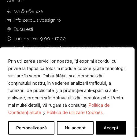
Contact
3
0
,
0
0758 969 235
0
info@exclusivdesign.ro
0
€
Bucuresti
.
Luni - Vineri: 9:00 - 17:00
€
.
Sambata si duminica showroom-ul este deschis numai
daca intalnirea se programeaza telefonic cu o zi inainte.
Prin utilizarea serviciilor noastre, îți exprimi acordul cu
privire la faptul că folosim module cookie și alte tehnologii
similare în scopul îmbunătățirii și al personalizării
conținutului nostru, în vederea analizării traficului, a
furnizării de publicitate și a protecției anti-spam și anti-
malware, precum și împotriva utilizării neautorizate. Pentru
mai multe detalii, vă rugăm să consultați
Politica de
Confidențialitate
și
Politica de utilizare Cookies.
Personalizează
Nu accept
Accept
Designed & Developed by
WEDEV IT