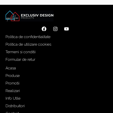
u
u
l
l
i
c
n
u
i
r
ț
e
Politica de confidentialitate
i
n
a
t
Politica de utilizare cookies
l
e
Termeni si conditii
a
s
Formular de retur
f
t
o
e
Acasa
s
:
Produse
t
1
Promotii
:
.
Realizari
1
5
.
6
Info Utile
7
0
Distribuitori
3
,