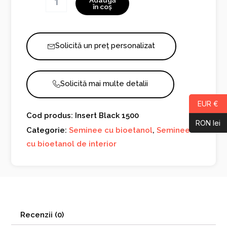
Adaugă
Insert
în coș
Black
1500
Solicită un preț personalizat
Solicită mai multe detalii
EUR €
Cod produs: Insert Black 1500
RON lei
Categorie:
Seminee cu bioetanol
,
Seminee
cu bioetanol de interior
Recenzii (0)