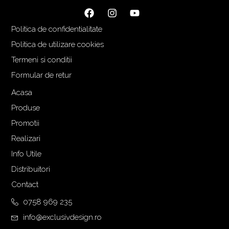
ț
e
i
n
Politica de confidentialitate
a
t
Politica de utilizare cookies
l
e
Termeni si conditii
a
s
f
t
Formular de retur
o
e
Acasa
s
:
Produse
t
7
:
9
Promotii
1
2
Realizari
.
,
Info Utile
0
0
Distribuitori
8
0
0
Contact
,
€
0758 969 235
0
.
info@exclusivdesign.ro
0