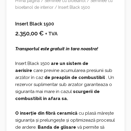
Prima pagină
/
Seminee cu bioetanol
/
Seminee cu
bioetanol de interior
/ Insert Black 1500
Insert Black 1500
2.350,00
€
+ TVA
Transportul este gratuit in tara noastra!
Insert Black 1500
are un sistem de
aerisire
care previne acumularea presiunii sub
arzător în caz
de preaplin de combustibil
. Un
rezervor suplimentar sub arzator garanteaza o
siguranta mai mare in cazul
scurgerii de
combustibil in afara sa.
O inserție din fibră ceramică
cu plasă mărește
siguranța și prelungește și optimizează procesul
de ardere.
Banda de glisare
vă permite să