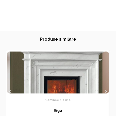
Produse similare
Seminee clasice
Riga