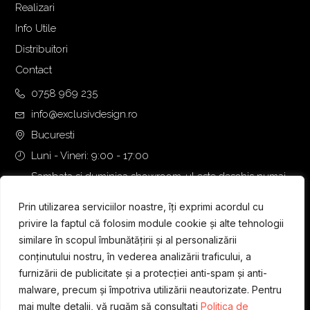
Realizari
Info Utile
Distribuitori
Contact
0758 969 235
info@exclusivdesign.ro
Bucuresti
Luni - Vineri: 9:00 - 17:00
Sambata si duminica showroom-ul este deschis numai
daca intalnirea se programeaza telefonic cu o zi inainte.
Prin utilizarea serviciilor noastre, îți exprimi acordul cu
privire la faptul că folosim module cookie și alte tehnologii
similare în scopul îmbunătățirii și al personalizării
conținutului nostru, în vederea analizării traficului, a
furnizării de publicitate și a protecției anti-spam și anti-
malware, precum și împotriva utilizării neautorizate. Pentru
mai multe detalii, vă rugăm să consultați
Politica de