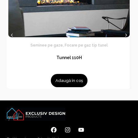
Seminee pe gaze
,
Focare pe gaz tip tunel
Tunnel 110H
Adaugă în coș