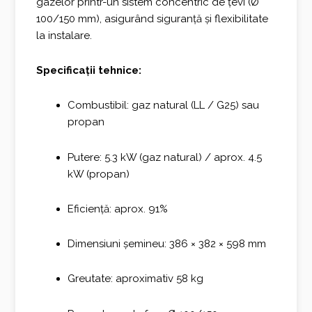
gazelor printr-un sistem concentric de țevi (Ø
100/150 mm), asigurând siguranță și flexibilitate
la instalare.
Specificații tehnice:
Combustibil: gaz natural (LL / G25) sau
propan
Putere: 5.3 kW (gaz natural) / aprox. 4.5
kW (propan)
Eficiență: aprox. 91%
Dimensiuni șemineu: 386 × 382 × 598 mm
Greutate: aproximativ 58 kg