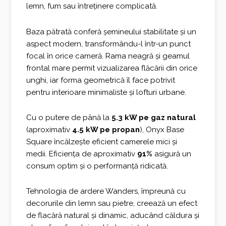
lemn, fum sau întreținere complicată.
Baza pătrată conferă șemineului stabilitate și un
aspect modern, transformându-l într-un punct
focal în orice cameră. Rama neagră și geamul
frontal mare permit vizualizarea flăcării din orice
unghi, iar forma geometrică îl face potrivit
pentru interioare minimaliste și lofturi urbane.
Cu o putere de până la
5.3 kW pe gaz natural
(aproximativ
4.5 kW pe propan
), Onyx Base
Square încălzește eficient camerele mici și
medii. Eficiența de aproximativ
91%
asigură un
consum optim și o performanță ridicată.
Tehnologia de ardere Wanders, împreună cu
decorurile din lemn sau pietre, creează un efect
de flacără natural și dinamic, aducând căldura și