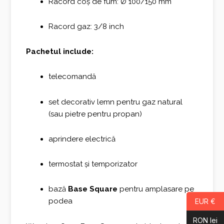
Racord coș de fum: Ø 100/150 mm
Racord gaz: 3/8 inch
Pachetul include:
telecomandă
set decorativ lemn pentru gaz natural
(sau pietre pentru propan)
aprindere electrică
termostat și temporizator
bază
Base Square
pentru amplasare pe
podea
EUR €
RON lei