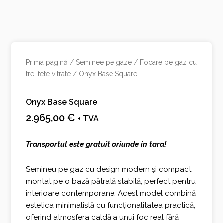
Prima pagină
/
Seminee pe gaze
/
Focare pe gaz cu
trei fete vitrate
/ Onyx Base Square
Onyx Base Square
2.965,00
€
+ TVA
Transportul este gratuit oriunde in tara!
Semineu pe gaz cu design modern și compact,
montat pe o bază pătrată stabilă, perfect pentru
interioare contemporane. Acest model combină
estetica minimalistă cu funcționalitatea practică,
oferind atmosfera caldă a unui foc real fără