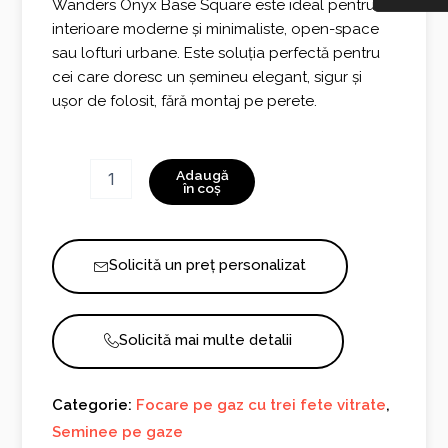
Wanders Onyx Base Square este ideal pentru
interioare moderne și minimaliste, open-space
sau lofturi urbane. Este soluția perfectă pentru
cei care doresc un șemineu elegant, sigur și
ușor de folosit, fără montaj pe perete.
Cantitate
Adaugă
Onyx
în coș
Base
Square
Solicită un preț personalizat
Solicită mai multe detalii
Categorie:
Focare pe gaz cu trei fete vitrate
,
Seminee pe gaze