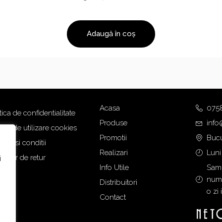
Adaugă în coș
Acasa
075
tica de confidentialitate
Produse
info
tica de utilizare cookies
Promotii
Bucu
eni si conditii
Realizari
Luni
mular de retur
i
Info Utile
Samb
numa
Distribuitori
o zi 
Contact