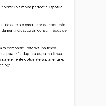
 pentru a fuziona perfect cu spatiile
itatii ridicate a elementelor componente
andament ridicat cu un consum redus de
ita companie TraforArt. Inaltimea
insa poate fi adaptata dupa inaltimea
 unor elemente optionale suplimentare.
atalog!