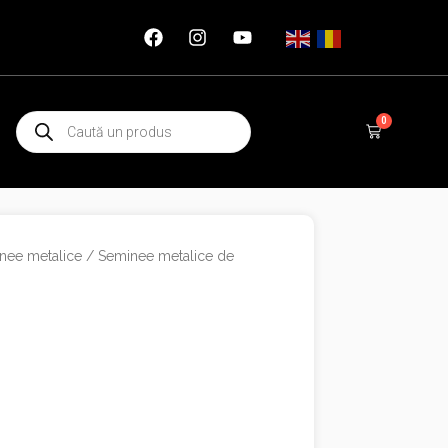
Products
0
Cart
search
nee metalice
/
Seminee metalice de