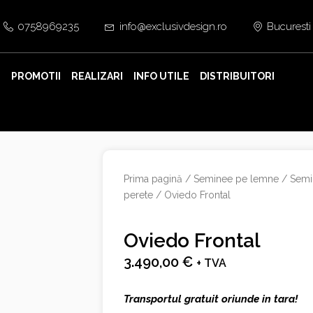
0758969235
info@exclusivdesign.ro
Bucuresti
E
PROMOTII
REALIZARI
INFO UTILE
DISTRIBUITORI
Prima pagină
/
Seminee pe lemne
/
Semi
perete
/ Oviedo Frontal
Oviedo Frontal
3.490,00
€
+ TVA
Transportul gratuit oriunde in tara!