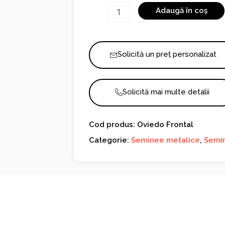
Cantitate
Adaugă în coș
Oviedo
Frontal
Solicită un preț personalizat
Solicită mai multe detalii
Cod produs: Oviedo Frontal
Categorie:
Seminee metalice
,
Semin