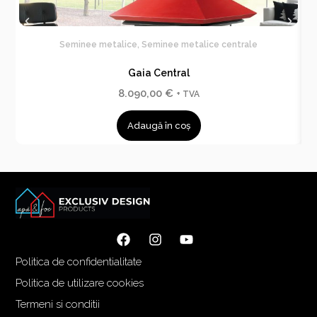
Seminee metalice
,
Seminee metalice centrale
Gaia Central
8.090,00
€
+ TVA
Adaugă în coș
Politica de confidentialitate
Politica de utilizare cookies
Termeni si conditii