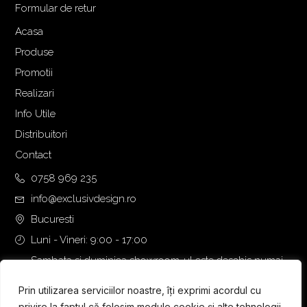
Formular de retur
Acasa
Produse
Promotii
Realizari
Info Utile
Distribuitori
Contact
0758 969 235
info@exclusivdesign.ro
Bucuresti
Luni - Vineri: 9:00 - 17:00
Sambata si duminica showroom-ul este deschis numai
daca intalnirea se programeaza telefonic cu o zi inainte.
Prin utilizarea serviciilor noastre, îți exprimi acordul cu
privire la faptul că folosim module cookie și alte tehnologii