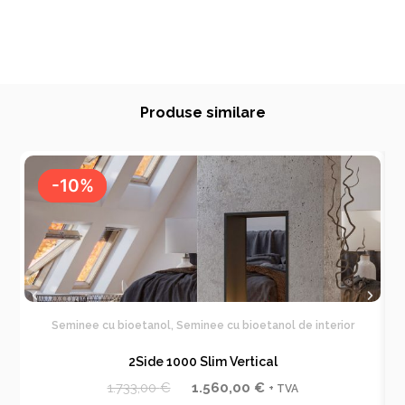
Produse similare
-10%
-10%
Seminee cu bioetanol
,
Seminee cu bioetanol de interior
2Side 1000 Slim Vertical
P
P
1.733,00
€
1.560,00
€
+ TVA