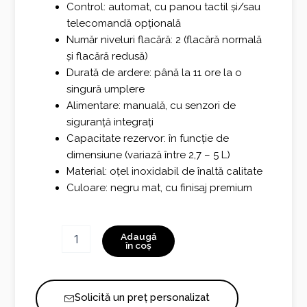
Control: automat, cu panou tactil și/sau
telecomandă opțională
Număr niveluri flacără: 2 (flacără normală
și flacără redusă)
Durată de ardere: până la 11 ore la o
singură umplere
Alimentare: manuală, cu senzori de
siguranță integrați
Capacitate rezervor: în funcție de
dimensiune (variază între 2,7 – 5 L)
Material: oțel inoxidabil de înaltă calitate
Culoare: negru mat, cu finisaj premium
Cantitate
Adaugă
Primefire
în coș
590
Burner
Solicită un preț personalizat