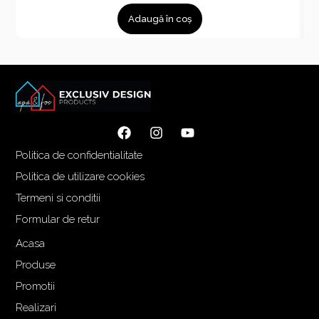
r
r
Adaugă în coș
e
e
ț
ț
u
u
l
l
i
c
n
u
i
r
ț
e
Politica de confidentialitate
i
n
a
t
Politica de utilizare cookies
l
e
Termeni si conditii
a
s
Formular de retur
f
t
o
e
Acasa
s
:
Produse
t
1
Promotii
:
.
Realizari
1
5