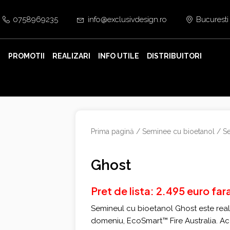
0758969235
info@exclusivdesign.ro
Bucuresti
E
PROMOTII
REALIZARI
INFO UTILE
DISTRIBUITORI
Prima pagină
/
Seminee cu bioetanol
/
Se
Ghost
Pret de lista: 2.495 euro fa
Semineul cu bioetanol Ghost este reali
domeniu, EcoSmart™ Fire Australia. A