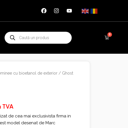
Products
0
Cart
search
minee cu bioetanol de exterior
/ Ghost
ra TVA
zat de cea mai exclusivista firma in
cest model desenat de Marc