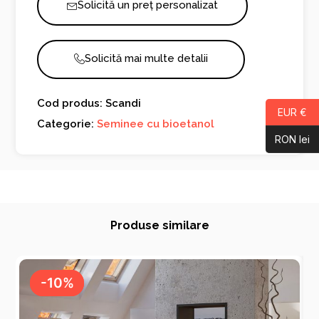
Solicită un preț personalizat
Solicită mai multe detalii
Cod produs: Scandi
EUR €
Categorie:
Seminee cu bioetanol
RON lei
Produse similare
-10%
-10%