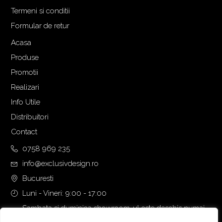
l
e
Termeni si conditii
a
s
Formular de retur
f
t
o
e
Acasa
s
:
Produse
t
1
Promotii
:
.
Realizari
1
5
.
6
Info Utile
7
0
Distribuitori
3
,
Contact
3
0
,
0
0758 969 235
0
info@exclusivdesign.ro
0
€
Bucuresti
.
Luni - Vineri: 9:00 - 17:00
€
.
Sambata si duminica showroom-ul este deschis numai
daca intalnirea se programeaza telefonic cu o zi inainte.