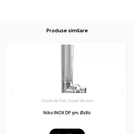
Produse similare
Coșuri de fum
,
Coșuri de inox
Niko INOX DP 5m, Ø180