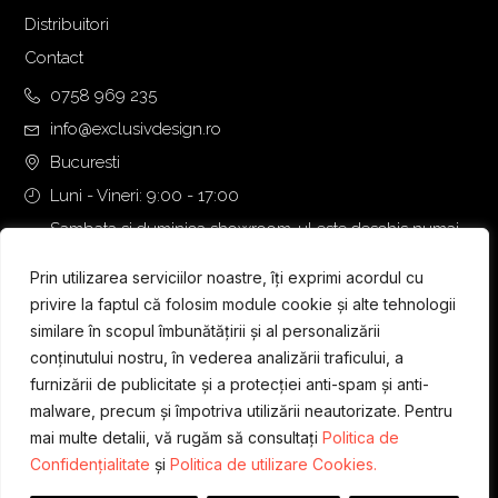
Distribuitori
Contact
0758 969 235
info@exclusivdesign.ro
Bucuresti
Luni - Vineri: 9:00 - 17:00
Sambata si duminica showroom-ul este deschis numai
daca intalnirea se programeaza telefonic cu o zi inainte.
Prin utilizarea serviciilor noastre, îți exprimi acordul cu
privire la faptul că folosim module cookie și alte tehnologii
similare în scopul îmbunătățirii și al personalizării
conținutului nostru, în vederea analizării traficului, a
furnizării de publicitate și a protecției anti-spam și anti-
malware, precum și împotriva utilizării neautorizate. Pentru
mai multe detalii, vă rugăm să consultați
Politica de
Confidențialitate
și
Politica de utilizare Cookies.