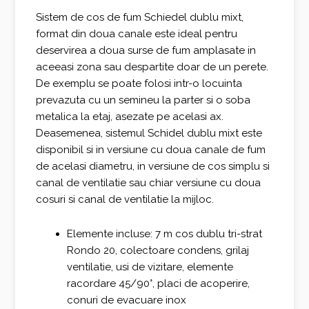
fost:
1.949,00 €.
Sistem de cos de fum Schiedel dublu mixt,
format din doua canale este ideal pentru
2.149,00 €.
deservirea a doua surse de fum amplasate in
aceeasi zona sau despartite doar de un perete.
De exemplu se poate folosi intr-o locuinta
prevazuta cu un semineu la parter si o soba
metalica la etaj, asezate pe acelasi ax.
Deasemenea, sistemul Schidel dublu mixt este
disponibil si in versiune cu doua canale de fum
de acelasi diametru, in versiune de cos simplu si
canal de ventilatie sau chiar versiune cu doua
cosuri si canal de ventilatie la mijloc.
Elemente incluse: 7 m cos dublu tri-strat
Rondo 20, colectoare condens, grilaj
ventilatie, usi de vizitare, elemente
racordare 45/90°, placi de acoperire,
conuri de evacuare inox