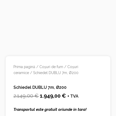
Prima pagină
/
Coșuri de fum
/
Coșuri
ceramice
/ Schiedel DUBLU 7m, Ø200
Schiedel DUBLU 7m, Ø200
Prețul
Prețul
2.149,00
€
1.949,00
€
+ TVA
inițial
curent
Transportul este gratuit oriunde in tara!
a
este: