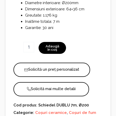
Diametre interioare: Ø200mm
Dimensiuni exterioare: 64×36 cm
Greutate: 1.176 kg
Inaltime totala: 7 m
Garantie: 30 ani
Cantitate
Adaugă
Schiedel
în coș
DUBLU
7m,
Ø200
Solicită un preț personalizat
Solicită mai multe detalii
Cod produs: Schiedel DUBLU 7m, Ø200
Categorie:
Coșuri ceramice
,
Coșuri de fum