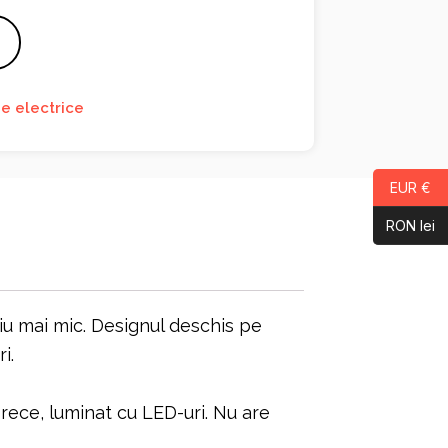
e electrice
EUR €
RON lei
u mai mic. Designul deschis pe
i.
 rece, luminat cu LED-uri. Nu are