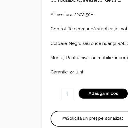
Combustibil: Apă (rezervor de 1,2 L)
Alimentare: 220V, 50Hz
Control: Telecomandă și aplicație mob
Culoare: Negru sau orice nuanță RAL 
Montaj: Pentru nișă sau mobilier încor
Garanție: 24 luni
Cantitate
Adaugă în coș
Invapo
Inside
C800
Solicită un preț personalizat