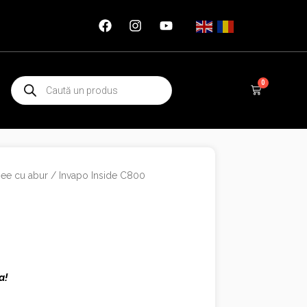
Products
0
Cart
search
ee cu abur
/ Invapo Inside C800
a!