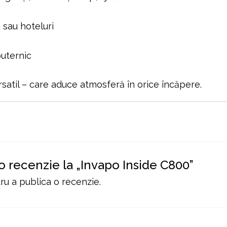
 sau hoteluri
puternic
rsatil – care aduce atmosferă în orice încăpere.
 o recenzie la „Invapo Inside C800”
u a publica o recenzie.