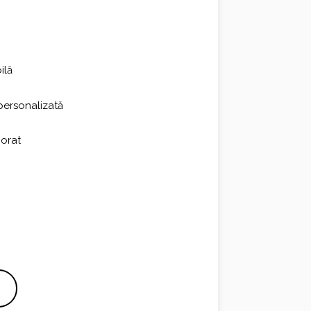
ilă
personalizată
porat