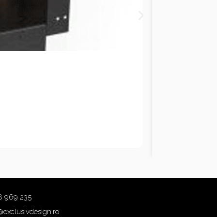
8 969 235
@exclusivdesign.ro