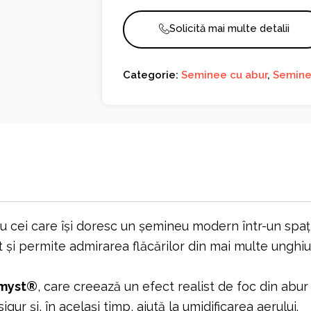
Solicită mai multe detalii
Categorie:
Seminee cu abur
,
Semine
cei care își doresc un șemineu modern într-un spați
t și permite admirarea flăcărilor din mai multe unghiur
myst®
, care creează un efect realist de foc din abur
gur și, în același timp, ajută la umidificarea aerului.