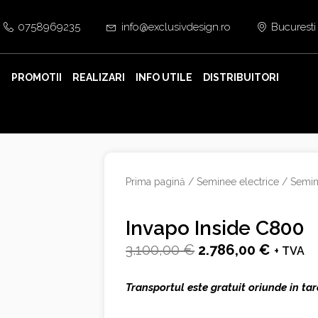
0758969235
info@exclusivdesign.ro
Bucuresti
E
PROMOTII
REALIZARI
INFO UTILE
DISTRIBUITORI
Prima pagină
/
Seminee electrice
/
Semin
Invapo Inside C800
Prețul
Prețul
3.100,00
€
2.786,00
€
+ TVA
inițial
curent
Transportul este gratuit oriunde in tar
a
este: