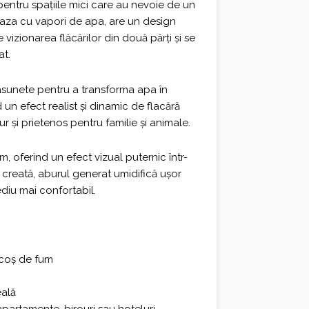
0 €.
ntru spațiile mici care au nevoie de un
aza cu vapori de apa, are un design
vizionarea flăcărilor din două părți și se
at.
asunete pentru a transforma apa în
 un efect realist și dinamic de flacără
ur și prietenos pentru familie și animale.
 oferind un efect vizual puternic într-
reată, aburul generat umidifică ușor
diu mai confortabil.
 coș de fum
eală