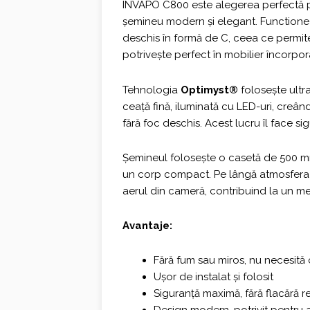
fost:
2.786,0
INVAPO C800 este alegerea perfectă pe
șemineu modern și elegant. Functione
3.100,00 €.
deschis în formă de C, ceea ce permite 
potrivește perfect în mobilier încorpor
Tehnologia
Optimyst®
folosește ultr
ceață fină, iluminată cu LED-uri, creând
fără foc deschis. Acest lucru îl face sig
Șemineul folosește o casetă de 500 mm,
un corp compact. Pe lângă atmosfera c
aerul din cameră, contribuind la un me
Avantaje:
Fără fum sau miros, nu necesită
Ușor de instalat și folosit
Siguranță maximă, fără flacără r