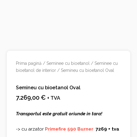
Prima pagină
/
Seminee cu bioetanol
/
Seminee cu
bioetanol de interior
/ Semineu cu bioetanol Oval
Semineu cu bioetanol Oval
7.269,00
€
+ TVA
Transportul este gratuit oriunde in tara!
-> cu arzator
Primefire 590 Burner
7269 + tva