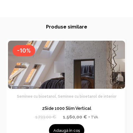
Produse similare
-10%
-10%
Seminee cu bioetanol
,
Seminee cu bioetanol de interior
2Side 1000 Slim Vertical
P
P
1.733,00
€
1.560,00
€
+ TVA
r
r
Adaugă în coș
e
e