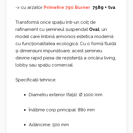
-> cu arzator
Primefire 790 Burner
7589 + tva
Transformă orice spațiu într-un colț de
rafinament cu șemineul suspendat
Oval
, un
model care îmbină armonios estetica modernă
cu funcționalitatea ecologică. Cu o formă fluidă
și dimensiuni impunătoare, acest șemineu
devine rapid piesa de rezistență a oricărui living,
lobby sau spațiu comercial.
Specificații tehnice:
Diametru exterior (față): Ø 1000 mm
Înălțime corp principal: 880 mm
Adâncime: 500 mm