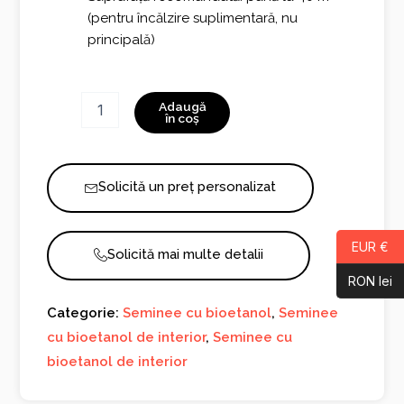
(pentru încălzire suplimentară, nu
principală)
Cantitate
Adaugă
Semineu
în coș
cu
bioetanol
Oval
Solicită un preț personalizat
EUR €
Solicită mai multe detalii
RON lei
Categorie:
Seminee cu bioetanol
,
Seminee
cu bioetanol de interior
,
Seminee cu
bioetanol de interior