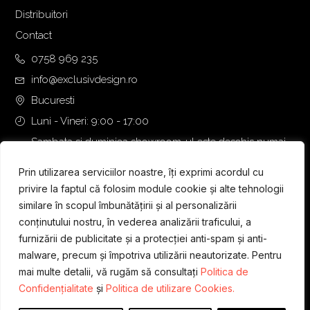
7
0
Distribuitori
3
,
3
0
Contact
,
0
0758 969 235
0
info@exclusivdesign.ro
0
€
.
Bucuresti
€
Luni - Vineri: 9:00 - 17:00
.
Sambata si duminica showroom-ul este deschis numai
daca intalnirea se programeaza telefonic cu o zi inainte.
Prin utilizarea serviciilor noastre, îți exprimi acordul cu
privire la faptul că folosim module cookie și alte tehnologii
similare în scopul îmbunătățirii și al personalizării
conținutului nostru, în vederea analizării traficului, a
furnizării de publicitate și a protecției anti-spam și anti-
malware, precum și împotriva utilizării neautorizate. Pentru
mai multe detalii, vă rugăm să consultați
Politica de
Confidențialitate
și
Politica de utilizare Cookies.