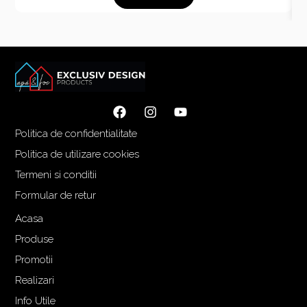
ț
ț
u
u
l
l
i
c
n
u
i
r
ț
e
i
n
Politica de confidentialitate
a
t
Politica de utilizare cookies
l
e
Termeni si conditii
a
s
f
t
Formular de retur
o
e
Acasa
s
:
Produse
t
1
:
.
Promotii
1
5
Realizari
.
6
Info Utile