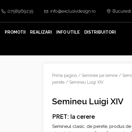
0758969235
info@exclusivdesign.ro
Bucuresti
E
PROMOTII
REALIZARI
INFO UTILE
DISTRIBUITORI
Prima pagină
/
Seminee pe lemne
/
Semi
perete
/ Semineu Luigi XIV
Semineu Luigi XIV
PRET: la cerere
Semineul clasic, de perete, produs de fi