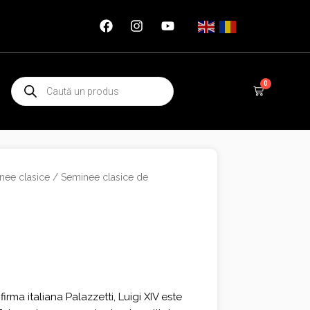
Products
0
Cart
search
nee clasice
/
Seminee clasice de
rma italiana Palazzetti, Luigi XIV este