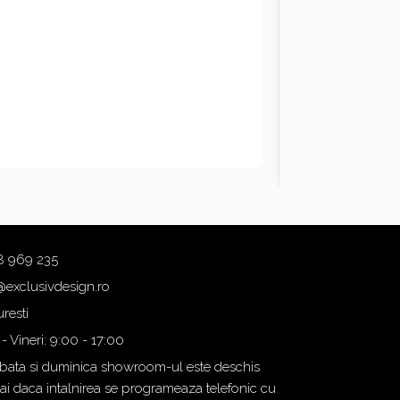
8 969 235
@exclusivdesign.ro
resti
 - Vineri: 9:00 - 17:00
ata si duminica showroom-ul este deschis
i daca intalnirea se programeaza telefonic cu