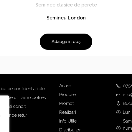
Seminee clasice de perete
Semineu London
Adaugă în coș
Acasa
075
tica de confidentialitate
Produse
info
tica de utilizare cookies
Promotii
Bucu
eni si conditii
Realizari
Luni
mular de retur
i
Info Utile
Samb
numa
Distribuitori