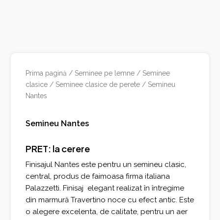
Prima pagină
/
Seminee pe lemne
/
Seminee
clasice
/
Seminee clasice de perete
/ Semineu
Nantes
Semineu Nantes
PRET: la cerere
Finisajul Nantes este pentru un semineu clasic,
central, produs de faimoasa firma italiana
Palazzetti. Finisaj elegant realizat în întregime
din marmură Travertino noce cu efect antic. Este
o alegere excelenta, de calitate, pentru un aer